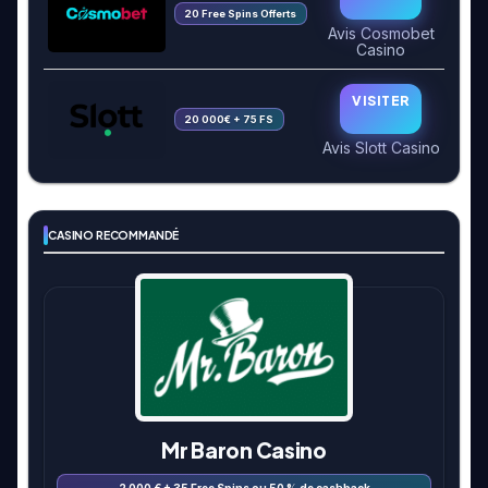
20 Free Spins Offerts
Avis Cosmobet
Casino
VISITER
20 000€ + 75 FS
Avis Slott Casino
CASINO RECOMMANDÉ
Mr Baron Casino
2 000 € + 35 Free Spins ou 50 % de cashback