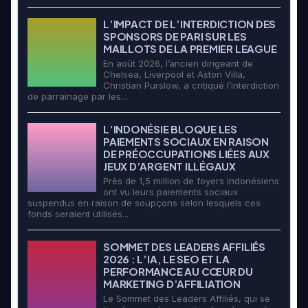
L’IMPACT DE L’INTERDICTION DES
SPONSORS DE PARI SUR LES
MAILLOTS DE LA PREMIER LEAGUE
En août 2026, l’ancien dirigeant de
Chelsea, Liverpool et Aston Villa,
Christian Purslow, a critiqué l’interdiction
de parrainage par les...
L’INDONÉSIE BLOQUE LES
PAIEMENTS SOCIAUX EN RAISON
DE PRÉOCCUPATIONS LIÉES AUX
JEUX D’ARGENT ILLÉGAUX
Près de 1,5 million de foyers indonésiens
ont vu leurs paiements sociaux
suspendus en raison de soupçons selon lesquels ces
fonds seraient utilisés...
SOMMET DES LEADERS AFFILIÉS
2026 : L’IA, LE SEO ET LA
PERFORMANCE AU CŒUR DU
MARKETING D’AFFILIATION
Le Sommet des Leaders Affiliés, qui se