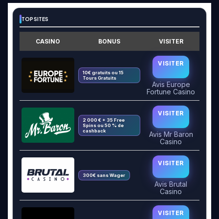
TOP SITES
CASINO
BONUS
VISITER
VISITER
10€ gratuits ou 15
Tours Gratuits
Avis Europe
Fortune Casino
VISITER
2 000 € + 35 Free
Spins ou 50 % de
cashback
Avis Mr Baron
Casino
VISITER
300€ sans Wager
Avis Brutal
Casino
VISITER