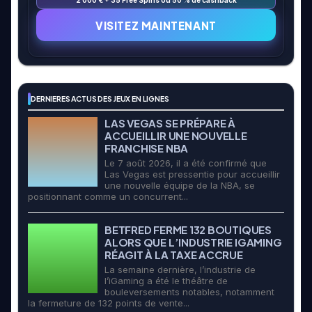
VISITEZ MAINTENANT
DERNIERES ACTUS DES JEUX EN LIGNES
LAS VEGAS SE PRÉPARE À
ACCUEILLIR UNE NOUVELLE
FRANCHISE NBA
Le 7 août 2026, il a été confirmé que
Las Vegas est pressentie pour accueillir
une nouvelle équipe de la NBA, se
positionnant comme un concurrent...
BETFRED FERME 132 BOUTIQUES
ALORS QUE L’INDUSTRIE IGAMING
RÉAGIT À LA TAXE ACCRUE
La semaine dernière, l’industrie de
l’iGaming a été le théâtre de
bouleversements notables, notamment
la fermeture de 132 points de vente...