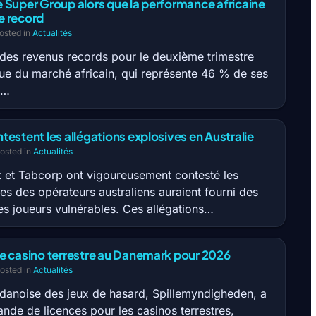
 Super Group alors que la performance africaine
e record
osted in
Actualités
des revenus records pour le deuxième trimestre
ue du marché africain, qui représente 46 % de ses
e…
estent les allégations explosives en Australie
osted in
Actualités
t et Tabcorp ont vigoureusement contesté les
es des opérateurs australiens auraient fourni des
des joueurs vulnérables. Ces allégations…
de casino terrestre au Danemark pour 2026
osted in
Actualités
é danoise des jeux de hasard, Spillemyndigheden, a
ande de licences pour les casinos terrestres,