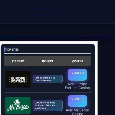
TOP SITES
CASINO
BONUS
VISITER
VISITER
10€ gratuits ou 15
Tours Gratuits
Avis Europe
Fortune Casino
VISITER
2 000 € + 35 Free
Spins ou 50 % de
cashback
Avis Mr Baron
Casino