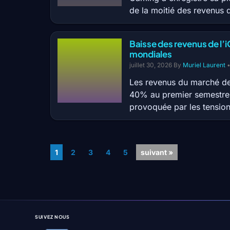
de la moitié des revenus
Baisse des revenus de l’i
mondiales
juillet 30, 2026
By
Muriel Laurent
•
Les revenus du marché de 
40% au premier semestre 
provoquée par les tensi
1
2
3
4
5
suivant »
SUIVEZ NOUS