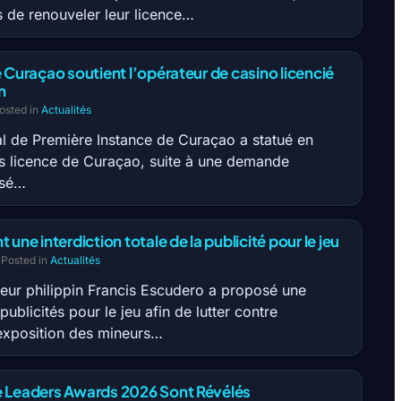
 de renouveler leur licence…
e Curaçao soutient l’opérateur de casino licencié
n
osted in
Actualités
al de Première Instance de Curaçao a statué en
us licence de Curaçao, suite à une demande
asé…
 une interdiction totale de la publicité pour le jeu
 Posted in
Actualités
ateur philippin Francis Escudero a proposé une
ublicités pour le jeu afin de lutter contre
l’exposition des mineurs…
te Leaders Awards 2026 Sont Révélés