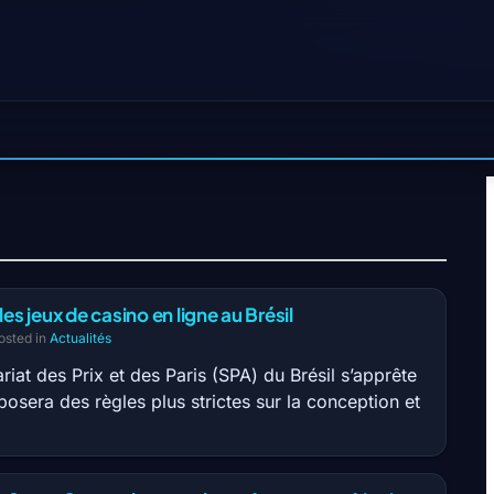
les jeux de casino en ligne au Brésil
osted in
Actualités
riat des Prix et des Paris (SPA) du Brésil s’apprête
posera des règles plus strictes sur la conception et