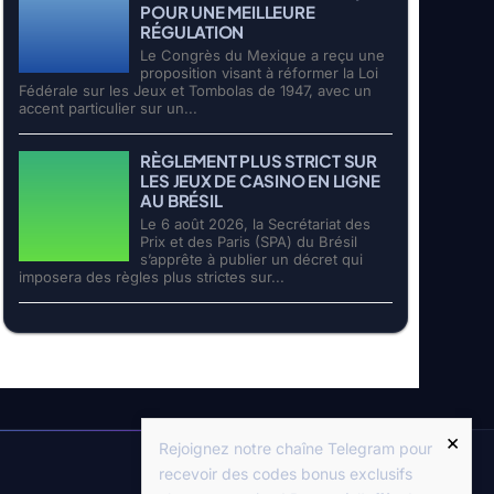
POUR UNE MEILLEURE
RÉGULATION
Le Congrès du Mexique a reçu une
proposition visant à réformer la Loi
Fédérale sur les Jeux et Tombolas de 1947, avec un
accent particulier sur un...
RÈGLEMENT PLUS STRICT SUR
LES JEUX DE CASINO EN LIGNE
AU BRÉSIL
Le 6 août 2026, la Secrétariat des
Prix et des Paris (SPA) du Brésil
s’apprête à publier un décret qui
imposera des règles plus strictes sur...
×
Rejoignez notre chaîne Telegram pour
recevoir des codes bonus exclusifs