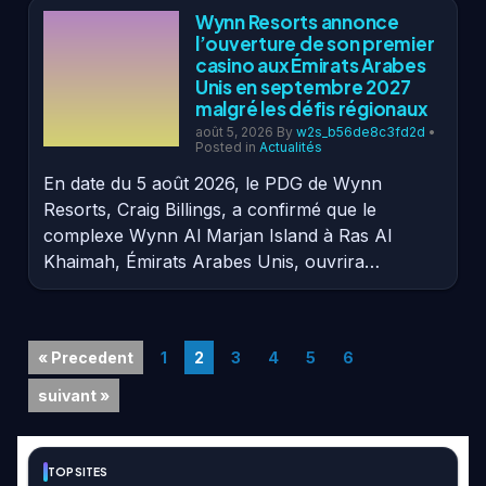
Wynn Resorts annonce
l’ouverture de son premier
casino aux Émirats Arabes
Unis en septembre 2027
malgré les défis régionaux
août 5, 2026
By
w2s_b56de8c3fd2d
•
Posted in
Actualités
En date du 5 août 2026, le PDG de Wynn
Resorts, Craig Billings, a confirmé que le
complexe Wynn Al Marjan Island à Ras Al
Khaimah, Émirats Arabes Unis, ouvrira…
« Precedent
1
2
3
4
5
6
suivant »
TOP SITES