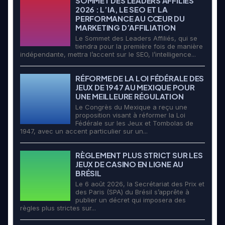
SOMMET DES LEADERS AFFILIÉS
2026 : L’IA, LE SEO ET LA
PERFORMANCE AU CŒUR DU
MARKETING D’AFFILIATION
Le Sommet des Leaders Affiliés, qui se
tiendra pour la première fois de manière
indépendante, mettra l’accent sur le SEO, l’intelligence...
RÉFORME DE LA LOI FÉDÉRALE DES
JEUX DE 1947 AU MEXIQUE POUR
UNE MEILLEURE RÉGULATION
Le Congrès du Mexique a reçu une
proposition visant à réformer la Loi
Fédérale sur les Jeux et Tombolas de
1947, avec un accent particulier sur un...
RÈGLEMENT PLUS STRICT SUR LES
JEUX DE CASINO EN LIGNE AU
BRÉSIL
Le 6 août 2026, la Secrétariat des Prix et
des Paris (SPA) du Brésil s’apprête à
publier un décret qui imposera des
règles plus strictes sur...