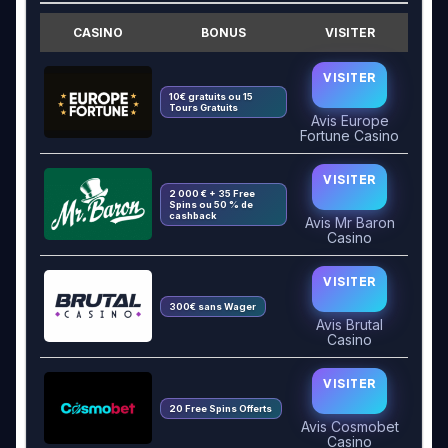
CASINO
BONUS
VISITER
VISITER
10€ gratuits ou 15
Tours Gratuits
Avis Europe
Fortune Casino
VISITER
2 000 € + 35 Free
Spins ou 50 % de
cashback
Avis Mr Baron
Casino
VISITER
300€ sans Wager
Avis Brutal
Casino
VISITER
20 Free Spins Offerts
Avis Cosmobet
Casino