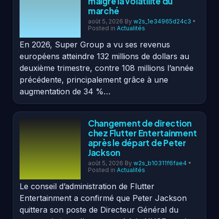
malgré la volatilité du
marché
août 5, 2026
By
w2s_1e34965d24c3
•
Posted in
Actualités
En 2026, Super Group a vu ses revenus
européens atteindre 132 millions de dollars au
deuxième trimestre, contre 108 millions l’année
précédente, principalement grâce à une
augmentation de 34 %…
Changement de direction
chez Flutter Entertainment
après le départ de Peter
Jackson
août 5, 2026
By
w2s_b10311f6fae4
•
Posted in
Actualités
Le conseil d’administration de Flutter
Entertainment a confirmé que Peter Jackson
quittera son poste de Directeur Général du