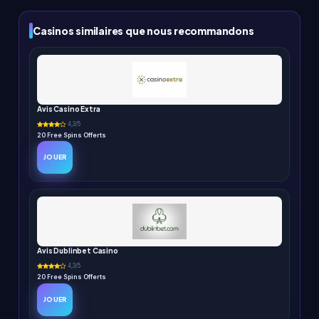
Casinos similaires que nous recommandons
Avis Casino Extra
4,3/5
20 Free Spins Offerts
JOUER
Avis Dublinbet Casino
4,3/5
20 Free Spins Offerts
JOUER