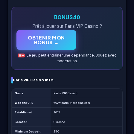
BONUS40
Prêt à jouer sur Paris VIP Casino ?
OBTENIR MON
BONUS
→
Le jeu peut entraîner une dépendance. Jouez avec
18+
modération.
Paris VIP Casino info
Name
Paris VIP Casino
Website URL
www.paris-vipcasino.com
Established
2015
Location
Curaçao
Minimum Deposit
25€