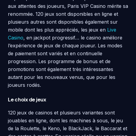
aux attentes des joueurs, Paris VIP Casino mérite sa
renommée. 120 jeux sont disponibles en ligne et
plusieurs autres sont disponibles également sur
mobile dont les plus appréciés, les jeux en
Live
Casino
, en jackpot progressif… le casino améliore
l’expérience de jeux de chaque joueur. Les modes
de paiement sont variés et en continuelle
progression. Les programme de bonus et de
promotions sont également très intéressantes
autant pour les nouveaux venus, que pour les
joueurs rodés.
Le choix de jeux
120 jeux de casinos et plusieurs variantes sont
jouables en ligne, dont les machines à sous, le jeu
de la Roulette, le Keno, le BlackJack, le Baccarat et