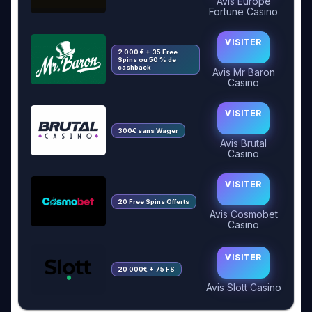
Avis Europe
Fortune Casino
VISITER
2 000 € + 35 Free
Spins ou 50 % de
cashback
Avis Mr Baron
Casino
VISITER
300€ sans Wager
Avis Brutal
Casino
VISITER
20 Free Spins Offerts
Avis Cosmobet
Casino
VISITER
20 000€ + 75 FS
Avis Slott Casino