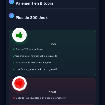
Paiement en Bitcoin
Plus de 300 Jeux
PROS
Plus de 120 jeux en ligne
Graphisme et fonctionnalité de qualité
Promotions et bonus avantageux
Live Casino, jeux à jackpot progressif
CONS
Liste de jeux jouables sur mobile, à améliorer