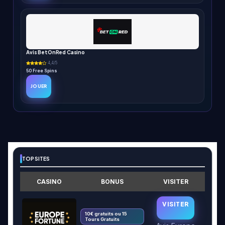
Avis BetOnRed Casino
4,4/5
50 Free Spins
JOUER
TOP SITES
CASINO
BONUS
VISITER
VISITER
10€ gratuits ou 15
Tours Gratuits