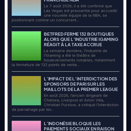
Le 7 août 2026, il a été confirmé que
Las Vegas est pressentie pour accueillir
une nouvelle équipe de la NBA, se
positionnant comme un concurrent...
BETFRED FERME 132 BOUTIQUES
ALORS QUE L’INDUSTRIE IGAMING
RÉAGIT À LA TAXE ACCRUE
La semaine dernière, l’industrie de
l’iGaming a été le théâtre de
bouleversements notables, notamment
la fermeture de 132 points de vente...
L’IMPACT DE L’INTERDICTION DES
SPONSORS DE PARI SUR LES
MAILLOTS DE LA PREMIER LEAGUE
En août 2026, l’ancien dirigeant de
Chelsea, Liverpool et Aston Villa,
Christian Purslow, a critiqué l’interdiction
de parrainage par les...
L’INDONÉSIE BLOQUE LES
PAIEMENTS SOCIAUX EN RAISON