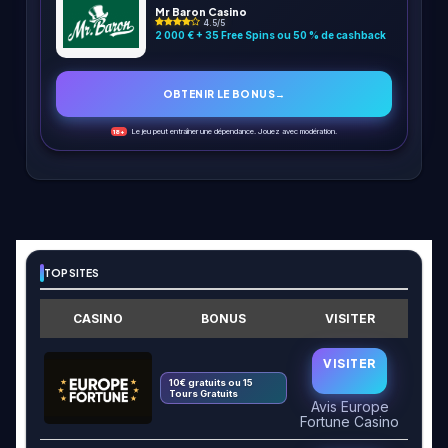
Mr Baron Casino
4.5/5
2 000 € + 35 Free Spins ou 50 % de cashback
OBTENIR LE BONUS
→
Le jeu peut entraîner une dépendance. Jouez avec modération.
18+
TOP SITES
CASINO
BONUS
VISITER
VISITER
10€ gratuits ou 15
Tours Gratuits
Avis Europe
Fortune Casino