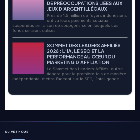
DE PRÉOCCUPATIONS LIÉES AUX
JEUX D’ARGENT ILLÉGAUX
Près de 1,5 million de foyers indonésiens
ont vu leurs paiements sociaux
suspendus en raison de soupçons selon lesquels ces
fonds seraient utilisés...
SOMMET DES LEADERS AFFILIÉS
2026 : L’IA, LE SEO ET LA
PERFORMANCE AU CŒUR DU
MARKETING D’AFFILIATION
Le Sommet des Leaders Affiliés, qui se
tiendra pour la première fois de manière
indépendante, mettra l’accent sur le SEO, l’intelligence...
SUIVEZ NOUS