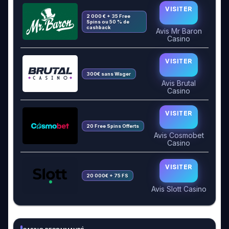
VISITER
2 000 € + 35 Free
Spins ou 50 % de
cashback
Avis Mr Baron
Casino
VISITER
300€ sans Wager
Avis Brutal
Casino
VISITER
20 Free Spins Offerts
Avis Cosmobet
Casino
VISITER
20 000€ + 75 FS
Avis Slott Casino