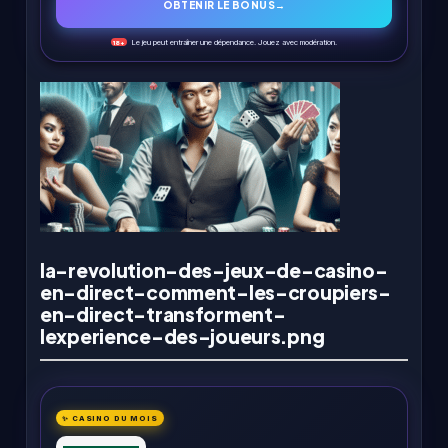
OBTENIR LE BONUS
→
Le jeu peut entraîner une dépendance. Jouez avec modération.
18+
la-revolution-des-jeux-de-casino-
en-direct-comment-les-croupiers-
en-direct-transforment-
lexperience-des-joueurs.png
✨ CASINO DU MOIS