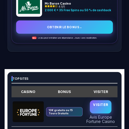
Mr Baron Casino
4.5/5
2 000 € + 35 Free Spins ou 50 % de cashback
OBTENIR LE BONUS
→
Le jeu peut entraîner une dépendance. Jouez avec modération.
18+
TOP SITES
CASINO
BONUS
VISITER
VISITER
10€ gratuits ou 15
Tours Gratuits
Avis Europe
Fortune Casino