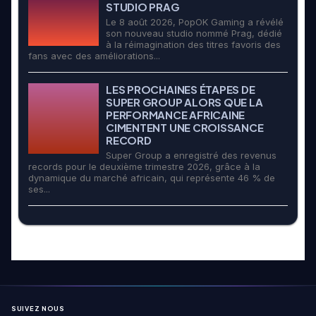
STUDIO PRAG
Le 8 août 2026, PopOK Gaming a révélé
son nouveau studio nommé Prag, dédié
à la réimagination des titres favoris des
fans avec des améliorations...
LES PROCHAINES ÉTAPES DE
SUPER GROUP ALORS QUE LA
PERFORMANCE AFRICAINE
CIMENTENT UNE CROISSANCE
RECORD
Super Group a enregistré des revenus
records pour le deuxième trimestre 2026, grâce à la
dynamique du marché africain, qui représente 46 % de
ses...
SUIVEZ NOUS