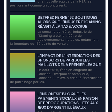
une nouvelle équipe de la NBA, se
positionnant comme un concurrent...
BETFRED FERME 132 BOUTIQUES
ALORS QUE L’INDUSTRIE IGAMING
RÉAGIT À LA TAXE ACCRUE
La semaine dernière, l’industrie de
l’iGaming a été le théâtre de
bouleversements notables, notamment
la fermeture de 132 points de vente...
L’IMPACT DE L’INTERDICTION DES
SPONSORS DE PARI SUR LES
MAILLOTS DE LA PREMIER LEAGUE
En août 2026, l’ancien dirigeant de
Chelsea, Liverpool et Aston Villa,
Christian Purslow, a critiqué l’interdiction
de parrainage par les...
L’INDONÉSIE BLOQUE LES
PAIEMENTS SOCIAUX EN RAISON
DE PRÉOCCUPATIONS LIÉES AUX
JEUX D’ARGENT ILLÉGAUX