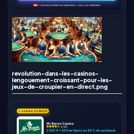
Le jeu peut entraîner une dépendance. Jouez avec modération.
18+
revolution-dans-les-casinos-
lengouement-croissant-pour-les-
jeux-de-croupier-en-direct.png
✨ CASINO DU MOIS
Mr Baron Casino
4.5/5
2 000 € + 35 Free Spins ou 50 % de cashback