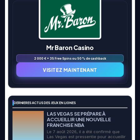
Mr Baron Casino
2 000 € + 35 Free Spins ou 50 % de cashback
VISITEZ MAINTENANT
DERNIERES ACTUS DES JEUX EN LIGNES
LAS VEGAS SE PRÉPARE À
ACCUEILLIR UNE NOUVELLE
FRANCHISE NBA
Le 7 août 2026, il a été confirmé que
Las Vegas est pressentie pour accueillir