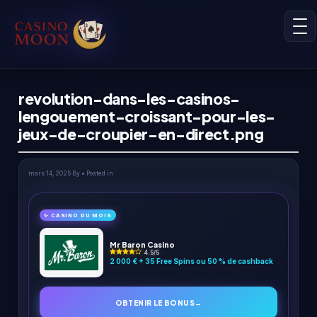
revolution-dans-les-casinos-
lengouement-croissant-pour-les-
jeux-de-croupier-en-direct.png
mars 14, 2025
By
• Posted in
✨ CASINO DU MOIS
Mr Baron Casino
4.5/5
2 000 € + 35 Free Spins ou 50 % de cashback
OBTENIR LE BONUS
→