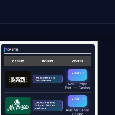
TOP SITES
CASINO
BONUS
VISITER
VISITER
10€ gratuits ou 15
Tours Gratuits
Avis Europe
Fortune Casino
VISITER
2 000 € + 35 Free
Spins ou 50 % de
cashback
Avis Mr Baron
Casino