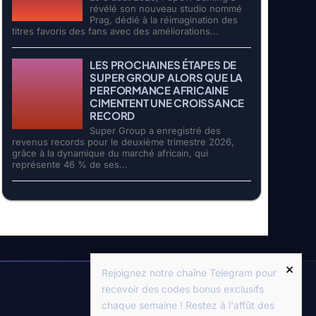
révélé son nouveau studio nommé
Prag, dédié à la réimagination des
titres favoris des fans avec des améliorations...
LES PROCHAINES ÉTAPES DE
SUPER GROUP ALORS QUE LA
PERFORMANCE AFRICAINE
CIMENTENT UNE CROISSANCE
RECORD
Super Group a enregistré des
revenus records pour le deuxième trimestre 2026,
grâce à la dynamique du marché africain, qui
représente 46 % de ses...
×
Rejoignez notre chaîne Telegram pour
recevoir des codes bonus exclusifs
chaque semaine ! Restez à l'affût des