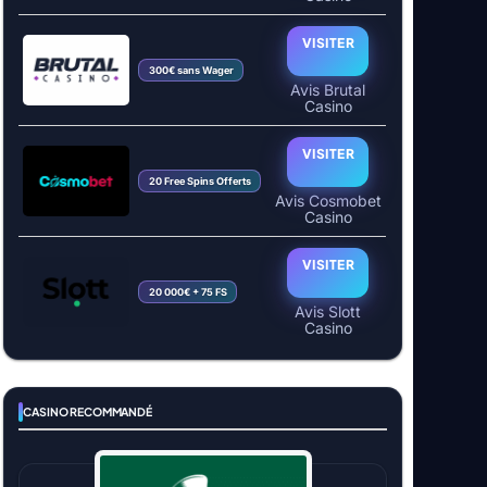
VISITER
300€ sans Wager
Avis Brutal
Casino
VISITER
20 Free Spins Offerts
Avis Cosmobet
Casino
VISITER
20 000€ + 75 FS
Avis Slott
Casino
CASINO RECOMMANDÉ