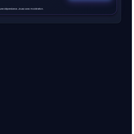
r une dépendance. Jouez avec modération.