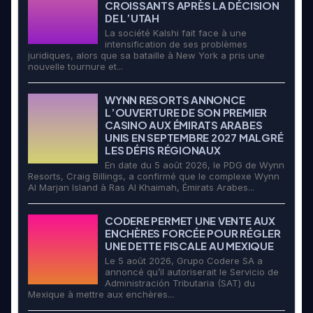
CROISSANTS APRÈS LA DÉCISION
DE L’UTAH
La société Kalshi fait face à une
intensification de ses problèmes
juridiques, alors que sa bataille à New York a pris une
nouvelle tournure et...
WYNN RESORTS ANNONCE
L’OUVERTURE DE SON PREMIER
CASINO AUX ÉMIRATS ARABES
UNIS EN SEPTEMBRE 2027 MALGRÉ
LES DÉFIS RÉGIONAUX
En date du 5 août 2026, le PDG de Wynn
Resorts, Craig Billings, a confirmé que le complexe Wynn
Al Marjan Island à Ras Al Khaimah, Émirats Arabes...
CODERE PERMET UNE VENTE AUX
ENCHÈRES FORCÉE POUR RÉGLER
UNE DETTE FISCALE AU MEXIQUE
Le 5 août 2026, Grupo Codere SA a
annoncé qu’il autoriserait le Servicio de
Administración Tributaria (SAT) du
Mexique à mettre aux enchères...