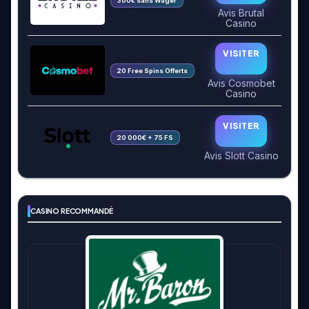
300€ sans Wager
Avis Brutal
Casino
VISITER
20 Free Spins Offerts
Avis Cosmobet
Casino
VISITER
20 000€ + 75 FS
Avis Slott Casino
CASINO RECOMMANDÉ