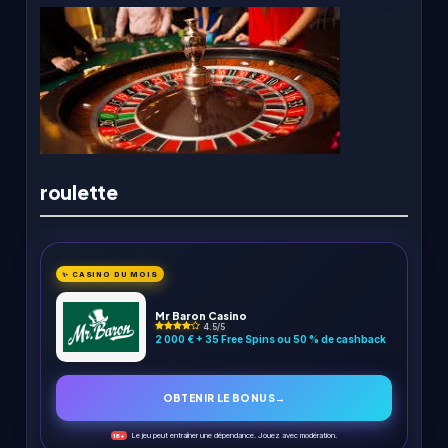
roulette
✨ CASINO DU MOIS
Mr Baron Casino
4.5/5
2 000 € + 35 Free Spins ou 50 % de cashback
OBTENIR LE BONUS
→
Le jeu peut entraîner une dépendance. Jouez avec modération.
18+