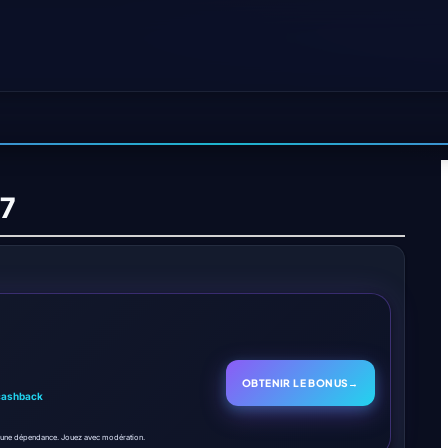
77
OBTENIR LE BONUS
→
 cashback
r une dépendance. Jouez avec modération.