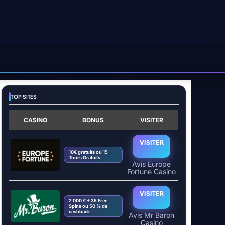
TOP SITES
CASINO
BONUS
VISITER
VISITER
10€ gratuits ou 15
Tours Gratuits
Avis Europe
Fortune Casino
VISITER
2 000 € + 35 Free
Spins ou 50 % de
cashback
Avis Mr Baron
Casino