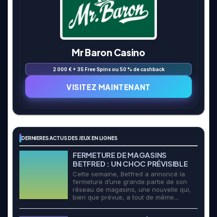
Mr Baron Casino
2 000 € + 35 Free Spins ou 50 % de cashback
VISITEZ MAINTENANT
DERNIERES ACTUS DES JEUX EN LIGNES
FERMETURE DE MAGASINS
BETFRED : UN CHOC PRÉVISIBLE
Cette semaine, Betfred a annoncé la
fermeture d’une grande partie de son
réseau de magasins, une nouvelle qui,
bien que prévue, a tout de même...