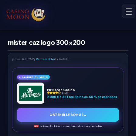
mister caz logo 300×200
janvier 6, 2025
By
Bertrand Robert
• Posted in
✨ CASINO DU MOIS
Mr Baron Casino
4.5/5
2 000 € + 35 Free Spins ou 50 % de cashback
OBTENIR LE BONUS
→
Le jeu peut entraîner une dépendance. Jouez avec modération.
18+