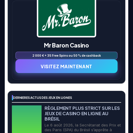
Mr Baron Casino
2 000 € + 35 Free Spins ou 50 % de cashback
VISITEZ MAINTENANT
DERNIERES ACTUS DES JEUX EN LIGNES
RÈGLEMENT PLUS STRICT SUR LES
JEUX DE CASINO EN LIGNE AU
BRÉSIL
Le 6 août 2026, la Secrétariat des Prix et
des Paris (SPA) du Brésil s’apprête à