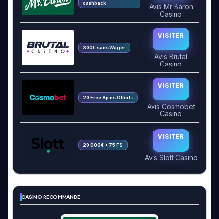
cashback
Avis Mr Baron
Casino
VISITER
300€ sans Wager
Avis Brutal
Casino
VISITER
20 Free Spins Offerts
Avis Cosmobet
Casino
VISITER
20 000€ + 75 FS
Avis Slott Casino
CASINO RECOMMANDÉ