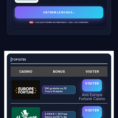
OBTENIR LE BONUS
→
Le jeu peut entraîner une dépendance. Jouez avec modération.
18+
TOP SITES
CASINO
BONUS
VISITER
VISITER
10€ gratuits ou 15
Tours Gratuits
Avis Europe
Fortune Casino
VISITER
2 000 € + 35 Free
Spins ou 50 % de