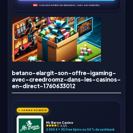
Le jeu peut entraîner une dépendance. Jouez avec modération.
18+
betano-elargit-son-offre-igaming-
avec-creedroomz-dans-les-casinos-
en-direct-1760633012
✨ CASINO DU MOIS
Mr Baron Casino
4.5/5
2 000 € + 35 Free Spins ou 50 % de cashback