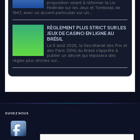
proposition visant à réformer la Loi
Fédérale sur les Jeux et Tombolas de
1947, avec un accent particulier sur un...
RÈGLEMENT PLUS STRICT SUR LES
JEUX DE CASINO EN LIGNE AU
BRÉSIL
Le 6 août 2026, la Secrétariat des Prix et
des Paris (SPA) du Brésil s’apprête à
publier un décret qui imposera des
règles plus strictes sur...
SUIVEZ NOUS