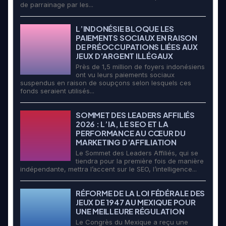
de parrainage par les...
L’INDONÉSIE BLOQUE LES
PAIEMENTS SOCIAUX EN RAISON
DE PRÉOCCUPATIONS LIÉES AUX
JEUX D’ARGENT ILLÉGAUX
Près de 1,5 million de foyers indonésiens
ont vu leurs paiements sociaux
suspendus en raison de soupçons selon lesquels ces
fonds seraient utilisés...
SOMMET DES LEADERS AFFILIÉS
2026 : L’IA, LE SEO ET LA
PERFORMANCE AU CŒUR DU
MARKETING D’AFFILIATION
Le Sommet des Leaders Affiliés, qui se
tiendra pour la première fois de manière
indépendante, mettra l’accent sur le SEO, l’intelligence...
RÉFORME DE LA LOI FÉDÉRALE DES
JEUX DE 1947 AU MEXIQUE POUR
UNE MEILLEURE RÉGULATION
Le Congrès du Mexique a reçu une