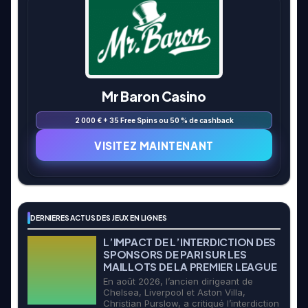
Mr Baron Casino
2 000 € + 35 Free Spins ou 50 % de cashback
VISITEZ MAINTENANT
DERNIERES ACTUS DES JEUX EN LIGNES
L’IMPACT DE L’INTERDICTION DES
SPONSORS DE PARI SUR LES
MAILLOTS DE LA PREMIER LEAGUE
En août 2026, l’ancien dirigeant de
Chelsea, Liverpool et Aston Villa,
Christian Purslow, a critiqué l’interdiction