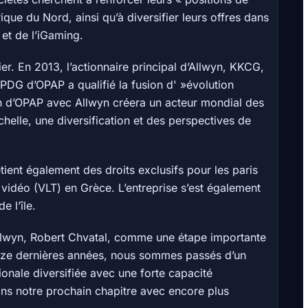
que du Nord, ainsi qu’à diversifier leurs offres dans
 et de l’iGaming.
er. En 2013, l’actionnaire principal d’Allwyn, KKCG,
e PDG d’OPAP a qualifié la fusion d' »évolution
son d’OPAP avec Allwyn créera un acteur mondial des
chelle, une diversification et des perspectives de
tient également des droits exclusifs pour les paris
e vidéo (VLT) en Grèce. L’entreprise s’est également
e l’île.
llwyn, Robert Chvatal, comme une étape importante
reize dernières années, nous sommes passés d’un
ionale diversifiée avec une forte capacité
ans notre prochain chapitre avec encore plus