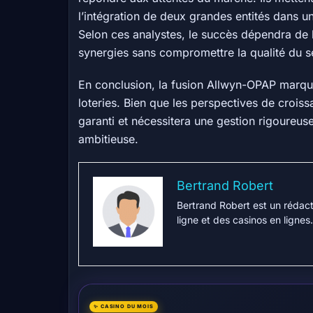
l’intégration de deux grandes entités dans un
Selon ces analystes, le succès dépendra de l
synergies sans compromettre la qualité du se
En conclusion, la fusion Allwyn-OPAP marqu
loteries. Bien que les perspectives de crois
garanti et nécessitera une gestion rigoureuse
ambitieuse.
Bertrand Robert
Bertrand Robert est un rédac
ligne et des casinos en lignes.
✨ CASINO DU MOIS