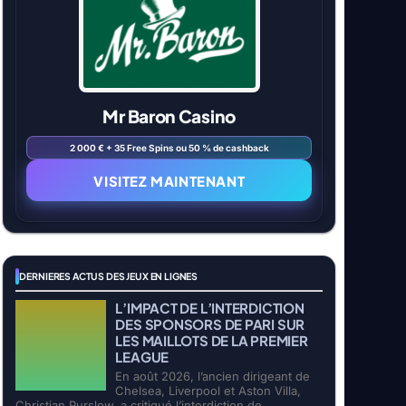
Mr Baron Casino
2 000 € + 35 Free Spins ou 50 % de cashback
VISITEZ MAINTENANT
DERNIERES ACTUS DES JEUX EN LIGNES
L’IMPACT DE L’INTERDICTION
DES SPONSORS DE PARI SUR
LES MAILLOTS DE LA PREMIER
LEAGUE
En août 2026, l’ancien dirigeant de
Chelsea, Liverpool et Aston Villa,
Christian Purslow, a critiqué l’interdiction de