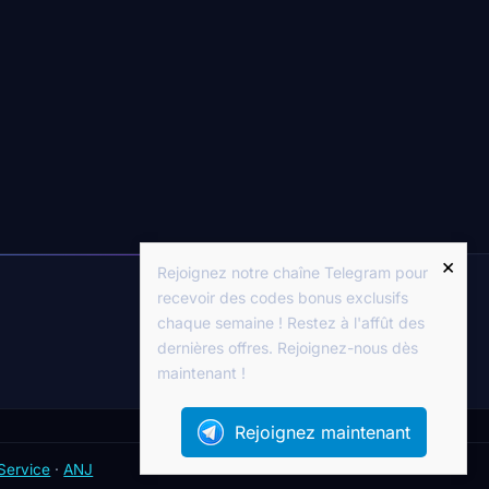
×
Rejoignez notre chaîne Telegram pour
recevoir des codes bonus exclusifs
chaque semaine ! Restez à l'affût des
dernières offres. Rejoignez-nous dès
maintenant !
Rejoignez maintenant
Service
·
ANJ