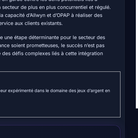
 secteur de plus en plus concurrentiel et régulé.
a capacité d’Allwyn et d’OPAP à réaliser des
rvice aux clients existants.
e une étape déterminante pour le secteur des
sance soient prometteuses, le succès n’est pas
 des défis complexes liés à cette intégration
teur expérimenté dans le domaine des jeux d’argent en