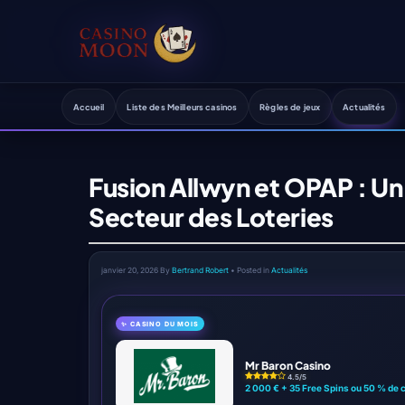
Accueil
Liste des Meilleurs casinos
Règles de jeux
Actualités
Fusion Allwyn et OPAP : Un
Secteur des Loteries
janvier 20, 2026
By
Bertrand Robert
• Posted in
Actualités
✨ CASINO DU MOIS
Mr Baron Casino
4.5/5
2 000 € + 35 Free Spins ou 50 % de