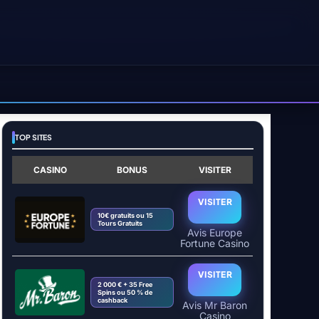
TOP SITES
CASINO
BONUS
VISITER
VISITER
10€ gratuits ou 15
Tours Gratuits
Avis Europe
Fortune Casino
VISITER
2 000 € + 35 Free
Spins ou 50 % de
cashback
Avis Mr Baron
Casino