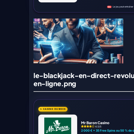
Le jeu peut entraîne
18+
le-blackjack-en-direct-revol
en-ligne.png
✨ CASINO DU MOIS
Mr Baron Casino
4.5/5
2 000 € + 35 Free Spins ou 50 % de