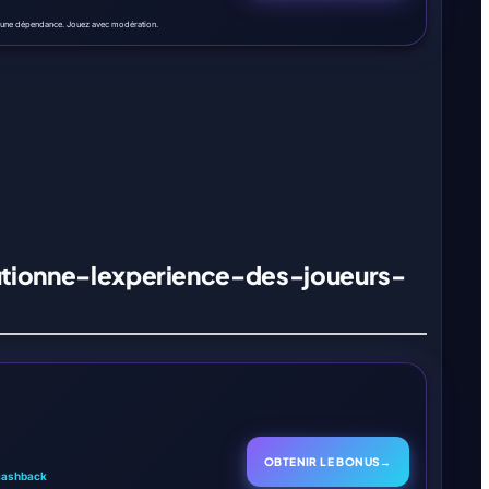
r une dépendance. Jouez avec modération.
utionne-lexperience-des-joueurs-
OBTENIR LE BONUS
→
 cashback