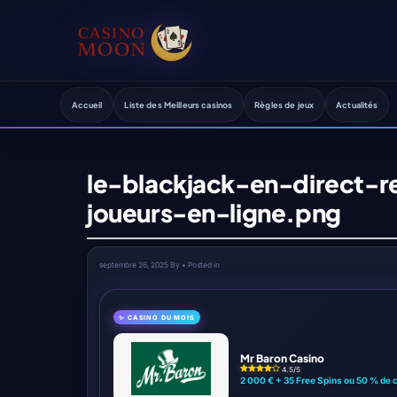
Accueil
Liste des Meilleurs casinos
Règles de jeux
Actualités
le-blackjack-en-direct-r
joueurs-en-ligne.png
septembre 26, 2025
By
• Posted in
✨ CASINO DU MOIS
Mr Baron Casino
4.5/5
2 000 € + 35 Free Spins ou 50 % de