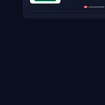
Le jeu peut entraîne
18+