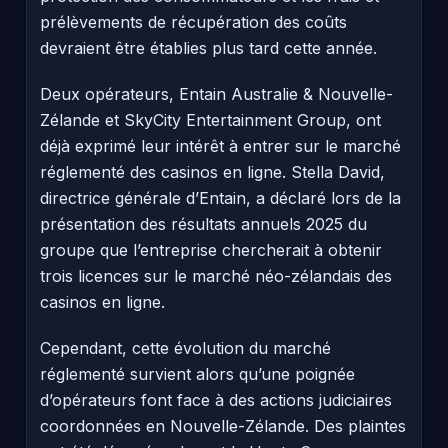
prélèvements de récupération des coûts
devraient être établies plus tard cette année.
Deux opérateurs, Entain Australie & Nouvelle-
Zélande et SkyCity Entertainment Group, ont
déjà exprimé leur intérêt à entrer sur le marché
réglementé des casinos en ligne. Stella David,
directrice générale d’Entain, a déclaré lors de la
présentation des résultats annuels 2025 du
groupe que l’entreprise chercherait à obtenir
trois licences sur le marché néo-zélandais des
casinos en ligne.
Cependant, cette évolution du marché
réglementé survient alors qu’une poignée
d’opérateurs font face à des actions judiciaires
coordonnées en Nouvelle-Zélande. Des plaintes