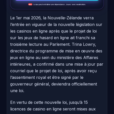
Le jeu peut entraîner une dépendance. Jouez avec modération.
18+
Le 1er mai 2026, la Nouvelle-Zélande verra
l’entrée en vigueur de la nouvelle législation sur
les casinos en ligne après que le projet de loi
sur les jeux de hasard en ligne ait franchi sa
troisième lecture au Parlement. Trina Lowry,
directrice du programme de mise en œuvre des
jeux en ligne au sein du ministère des Affaires
intérieures, a confirmé dans une mise à jour par
courriel que le projet de loi, après avoir reçu
l’assentiment royal et être signé par le
gouverneur général, deviendra officiellement
une loi.
En vertu de cette nouvelle loi, jusqu’à 15
licences de casino en ligne seront mises aux