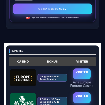
OBTENIR LE BONUS
→
Le jeu peut entraîner une dépendance. Jouez avec modération.
18+
TOP SITES
CASINO
BONUS
VISITER
VISITER
10€ gratuits ou 15
Tours Gratuits
Avis Europe
Fortune Casino
VISITER
2 000 € + 35 Free
Spins ou 50 % de
cashback