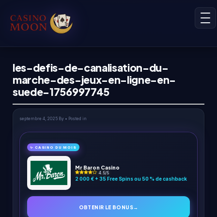
les-defis-de-canalisation-du-
marche-des-jeux-en-ligne-en-
suede-1756997745
septembre 4, 2025
By
• Posted in
✨ CASINO DU MOIS
Mr Baron Casino
4.5/5
2 000 € + 35 Free Spins ou 50 % de cashback
OBTENIR LE BONUS
→