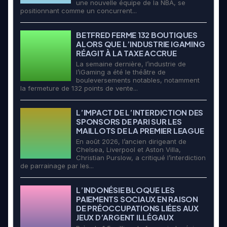
une nouvelle équipe de la NBA, se
positionnant comme un concurrent...
BETFRED FERME 132 BOUTIQUES
ALORS QUE L’INDUSTRIE IGAMING
RÉAGIT À LA TAXE ACCRUE
La semaine dernière, l’industrie de
l’iGaming a été le théâtre de
bouleversements notables, notamment
la fermeture de 132 points de vente...
L’IMPACT DE L’INTERDICTION DES
SPONSORS DE PARI SUR LES
MAILLOTS DE LA PREMIER LEAGUE
En août 2026, l’ancien dirigeant de
Chelsea, Liverpool et Aston Villa,
Christian Purslow, a critiqué l’interdiction
de parrainage par les...
L’INDONÉSIE BLOQUE LES
PAIEMENTS SOCIAUX EN RAISON
DE PRÉOCCUPATIONS LIÉES AUX
JEUX D’ARGENT ILLÉGAUX