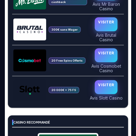
cashback
Avis Mr Baron
Casino
VISITER
300€ sans Wager
Avis Brutal
Casino
VISITER
20 Free Spins Offerts
Avis Cosmobet
Casino
VISITER
20 000€ + 75 FS
Avis Slott Casino
CASINO RECOMMANDÉ