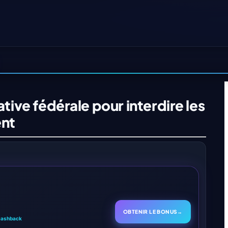
ative fédérale pour interdire les
ent
OBTENIR LE BONUS
→
 cashback