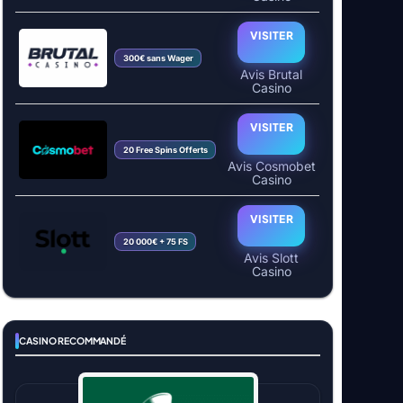
VISITER
300€ sans Wager
Avis Brutal
Casino
VISITER
20 Free Spins Offerts
Avis Cosmobet
Casino
VISITER
20 000€ + 75 FS
Avis Slott
Casino
CASINO RECOMMANDÉ