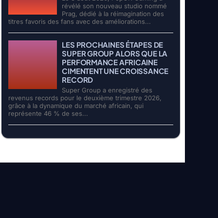
révélé son nouveau studio nommé
Prag, dédié à la réimagination des
titres favoris des fans avec des améliorations...
LES PROCHAINES ÉTAPES DE
SUPER GROUP ALORS QUE LA
PERFORMANCE AFRICAINE
CIMENTENT UNE CROISSANCE
RECORD
Super Group a enregistré des
revenus records pour le deuxième trimestre 2026,
grâce à la dynamique du marché africain, qui
représente 46 % de ses...