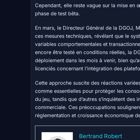
Cependant, elle reste vague sur la mise en œ
phase de test bêta.
En mars, le Directeur Général de la DGOJ, M
ces mesures techniques, révélant que le sys
variables comportementales et transactionnel
encore être testé en conditions réelles, la 
déploiement dans les mois à venir, bien qu’a
licenciés concernant l’intégration des platef
Cette approche suscite des réactions variées
comme essentielles pour protéger les consom
du jeu, tandis que d’autres s’inquiètent des im
commerciale. Ces préoccupations soulignent l
réglementation et croissance économique de l
Bertrand Robert