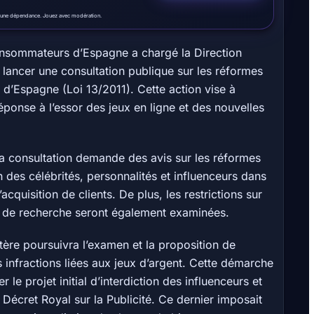
r une dépendance. Jouez avec modération.
Consommateurs d’Espagne a chargé la Direction
lancer une consultation publique sur les réformes
 d’Espagne (Loi 13/2011). Cette action vise à
réponse à l’essor des jeux en ligne et des nouvelles
la consultation demande des avis sur les réformes
on des célébrités, personnalités et influenceurs dans
acquisition de clients. De plus, les restrictions sur
rs de recherche seront également examinées.
ère poursuivra l’examen et la proposition de
s infractions liées aux jeux d’argent. Cette démarche
 le projet initial d’interdiction des influenceurs et
e Décret Royal sur la Publicité. Ce dernier imposait