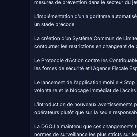
mesures de prévention dans le secteur du jeu
L’implémentation d’un algorithme automatisé
un stade précoce
La création d’un Système Commun de Limites
contourner les restrictions en changeant de
Le Protocole d’Action contre les Contribuabl
les forces de sécurité et l’Agence Fiscale E
Le lancement de l’application mobile « Stop 
volontaire et le blocage immédiat de l’accès
L’introduction de nouveaux avertissements pu
opérateurs plutôt que sur la seule responsabil
La DGOJ a maintenu que ces changements tec
normes de surveillance les plus stricts sur l