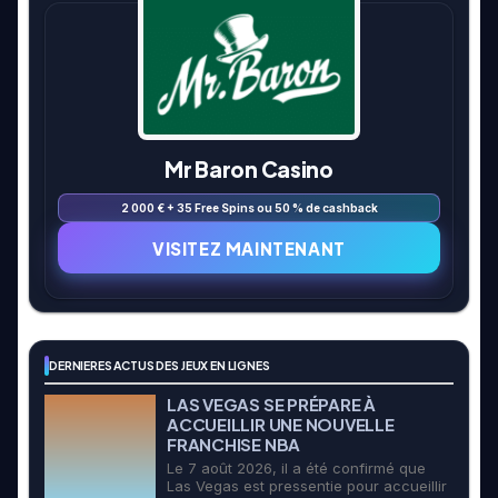
Mr Baron Casino
2 000 € + 35 Free Spins ou 50 % de cashback
VISITEZ MAINTENANT
DERNIERES ACTUS DES JEUX EN LIGNES
LAS VEGAS SE PRÉPARE À
ACCUEILLIR UNE NOUVELLE
FRANCHISE NBA
Le 7 août 2026, il a été confirmé que
Las Vegas est pressentie pour accueillir