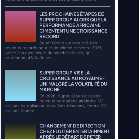
LES PROCHAINES ÉTAPES DE
SUPER GROUP ALORS QUE LA
PERFORMANCE AFRICAINE
CIMENTENT UNE CROISSANCE
RECORD
Super Group a enregistré des
revenus records pour le deuxième trimestre 2026,
grâce à la dynamique du marché africain, qui
représente 46 % de ses...
SUPER GROUP VISE LA
CROISSANCE AU ROYAUME-
UNI MALGRÉ LA VOLATILITÉ DU
MARCHÉ
En 2026, Super Group a vu ses
revenus européens atteindre 132
millions de dollars au deuxième trimestre, contre 108
millions l’année...
CHANGEMENT DE DIRECTION
CHEZ FLUTTER ENTERTAINMENT
APRÈS LE DÉPART DE PETER