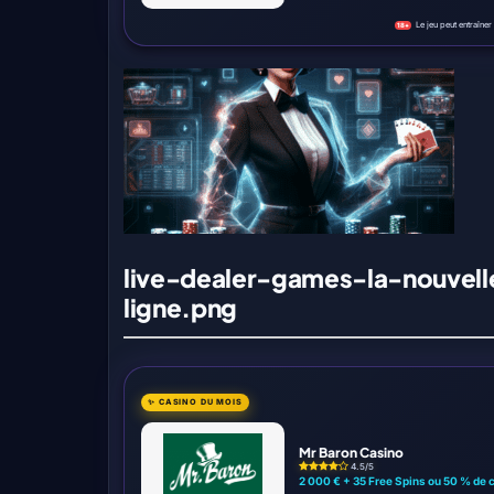
Le jeu peut entraîne
18+
live-dealer-games-la-nouvell
ligne.png
✨ CASINO DU MOIS
Mr Baron Casino
4.5/5
2 000 € + 35 Free Spins ou 50 % de