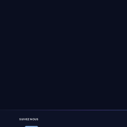
SUIVEZ NOUS