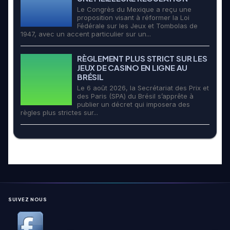
Le Congrès du Mexique a reçu une
proposition visant à réformer la Loi
Fédérale sur les Jeux et Tombolas de
1947, avec un accent particulier sur un...
RÈGLEMENT PLUS STRICT SUR LES
JEUX DE CASINO EN LIGNE AU
BRÉSIL
Le 6 août 2026, la Secrétariat des Prix et
des Paris (SPA) du Brésil s’apprête à
publier un décret qui imposera des
règles plus strictes sur...
SUIVEZ NOUS