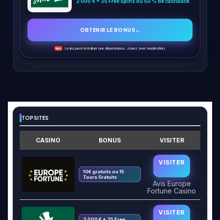
2 000 € + 35 Free Spins ou 50 % de cashback
OBTENIR LE BONUS
→
Le jeu peut entraîner une dépendance. Jouez avec modération.
18+
TOP SITES
CASINO
BONUS
VISITER
VISITER
10€ gratuits ou 15
Tours Gratuits
Avis Europe
Fortune Casino
VISITER
2 000 € + 35 Free