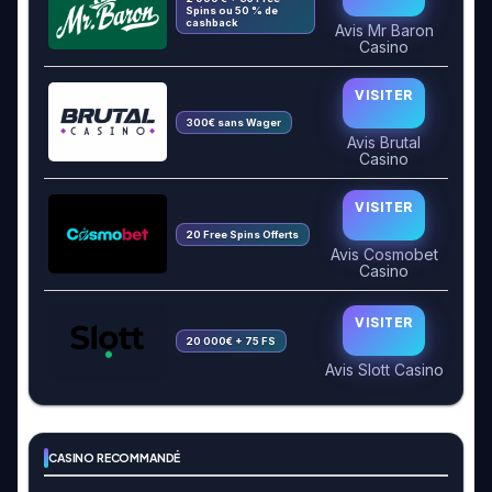
Spins ou 50 % de
cashback
Avis Mr Baron
Casino
VISITER
300€ sans Wager
Avis Brutal
Casino
VISITER
20 Free Spins Offerts
Avis Cosmobet
Casino
VISITER
20 000€ + 75 FS
Avis Slott Casino
CASINO RECOMMANDÉ