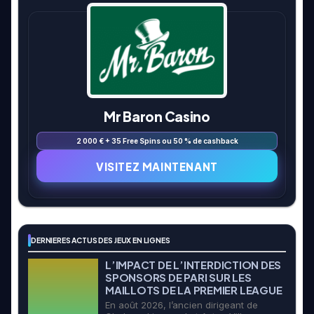
Mr Baron Casino
2 000 € + 35 Free Spins ou 50 % de cashback
VISITEZ MAINTENANT
DERNIERES ACTUS DES JEUX EN LIGNES
L’IMPACT DE L’INTERDICTION DES
SPONSORS DE PARI SUR LES
MAILLOTS DE LA PREMIER LEAGUE
En août 2026, l’ancien dirigeant de