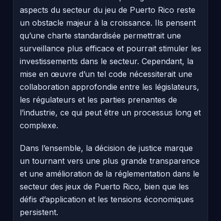
aspects du secteur du jeu de Puerto Rico reste
un obstacle majeur à la croissance. Ils pensent
qu’une charte standardisée permettrait une
surveillance plus efficace et pourrait stimuler les
investissements dans le secteur. Cependant, la
mise en œuvre d’un tel code nécessiterait une
collaboration approfondie entre les législateurs,
les régulateurs et les parties prenantes de
l’industrie, ce qui peut être un processus long et
complexe.
Dans l’ensemble, la décision de justice marque
un tournant vers une plus grande transparence
et une amélioration de la réglementation dans le
secteur des jeux de Puerto Rico, bien que les
défis d’application et les tensions économiques
persistent.