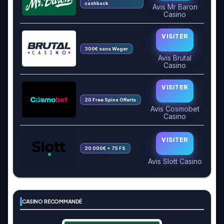
cashback
Avis Mr Baron
Casino
VISITER
300€ sans Wager
Avis Brutal
Casino
VISITER
20 Free Spins Offerts
Avis Cosmobet
Casino
VISITER
20 000€ + 75 FS
Avis Slott Casino
CASINO RECOMMANDÉ