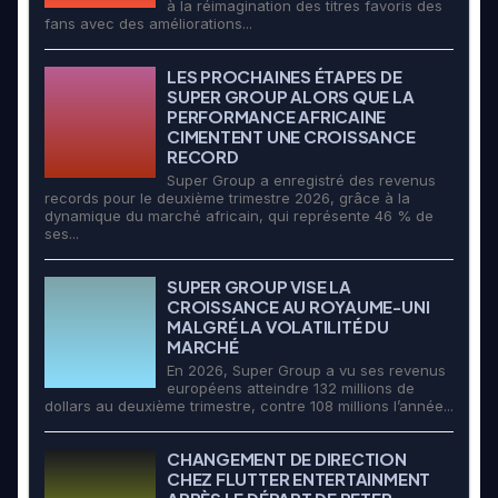
à la réimagination des titres favoris des
fans avec des améliorations...
LES PROCHAINES ÉTAPES DE
SUPER GROUP ALORS QUE LA
PERFORMANCE AFRICAINE
CIMENTENT UNE CROISSANCE
RECORD
Super Group a enregistré des revenus
records pour le deuxième trimestre 2026, grâce à la
dynamique du marché africain, qui représente 46 % de
ses...
SUPER GROUP VISE LA
CROISSANCE AU ROYAUME-UNI
MALGRÉ LA VOLATILITÉ DU
MARCHÉ
En 2026, Super Group a vu ses revenus
européens atteindre 132 millions de
dollars au deuxième trimestre, contre 108 millions l’année...
CHANGEMENT DE DIRECTION
CHEZ FLUTTER ENTERTAINMENT