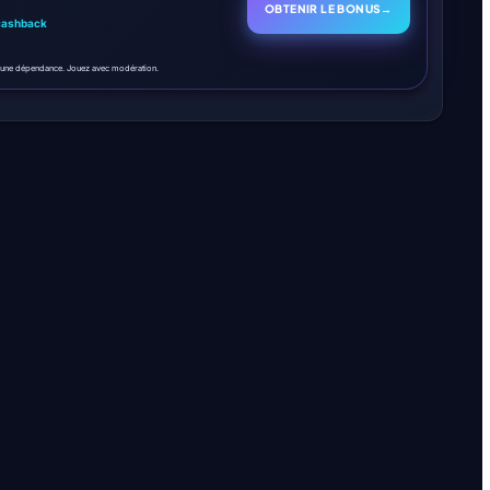
OBTENIR LE BONUS
→
 cashback
r une dépendance. Jouez avec modération.