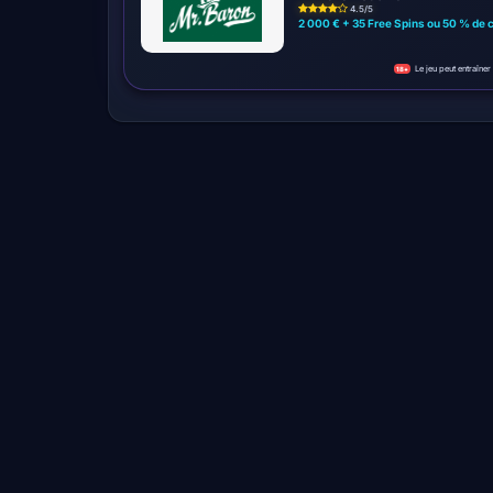
4.5/5
2 000 € + 35 Free Spins ou 50 % de
Le jeu peut entraîne
18+