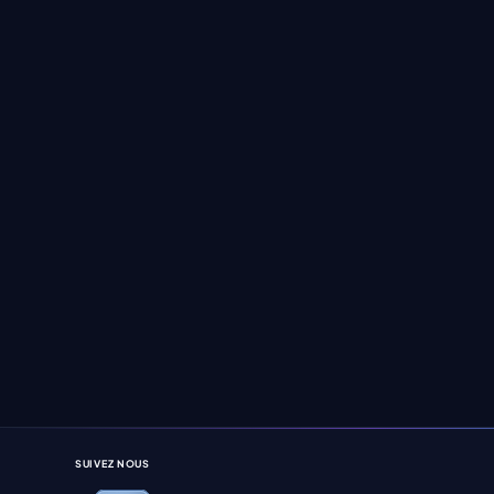
SUIVEZ NOUS