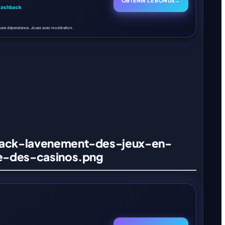
OBTENIR LE BONUS
→
 cashback
r une dépendance. Jouez avec modération.
jack-lavenement-des-jeux-en-
ce-des-casinos.png