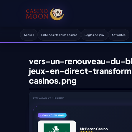
Accueil
Liste des Meilleurs casinos
Règles de jeux
Actualités
vers-un-renouveau-du-b
jeux-en-direct-transfor
casinos.png
avril 9, 2025
By
• Posted in
✨ CASINO DU MOIS
Mr Baron Casino