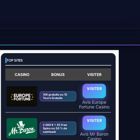
TOP SITES
CASINO
BONUS
VISITER
VISITER
10€ gratuits ou 15
Tours Gratuits
Avis Europe
Fortune Casino
VISITER
2 000 € + 35 Free
Spins ou 50 % de
cashback
Avis Mr Baron
Casino