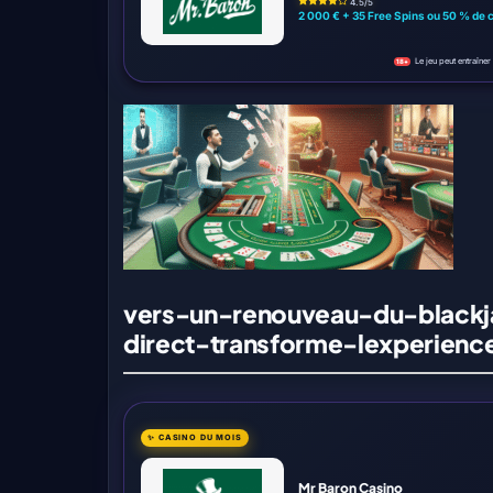
4.5/5
2 000 € + 35 Free Spins ou 50 % de
Le jeu peut entraîne
18+
vers-un-renouveau-du-black
direct-transforme-lexperien
✨ CASINO DU MOIS
Mr Baron Casino