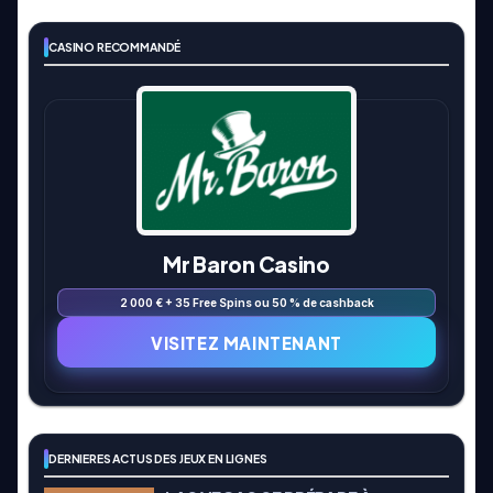
CASINO RECOMMANDÉ
Mr Baron Casino
2 000 € + 35 Free Spins ou 50 % de cashback
VISITEZ MAINTENANT
DERNIERES ACTUS DES JEUX EN LIGNES