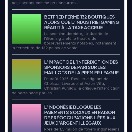
positionnant comme un concurrent...
BETFRED FERME 132 BOUTIQUES
ALORS QUE L’INDUSTRIE IGAMING
RÉAGIT À LA TAXE ACCRUE
La semaine dernière, l’industrie de
l’iGaming a été le théâtre de
bouleversements notables, notamment
la fermeture de 132 points de vente...
L’IMPACT DE L’INTERDICTION DES
SPONSORS DE PARI SUR LES
MAILLOTS DE LA PREMIER LEAGUE
En août 2026, l’ancien dirigeant de
Chelsea, Liverpool et Aston Villa,
Christian Purslow, a critiqué l’interdiction
de parrainage par les...
L’INDONÉSIE BLOQUE LES
PAIEMENTS SOCIAUX EN RAISON
DE PRÉOCCUPATIONS LIÉES AUX
JEUX D’ARGENT ILLÉGAUX
Près de 1,5 million de foyers indonésiens