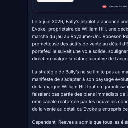
Le jeu peut entraîne
18+
Le 5 juin 2026, Bally’s Intralot a annoncé une
Evoke, propriétaire de William Hill, une déci
marché du jeu au Royaume-Uni. Robeson Reeve
prometteuse des actifs de vente au détail d’
portefeuille suivait une voie solide, souligna
direction malgré la nature lucrative de l’acco
La stratégie de Bally’s ne se limite pas au ma
manifeste de s’adapter à son paysage évolut
de la marque William Hill tout en garantiss
faisaient pas partie des plans immédiats de l
omnicanale renforcée par les nouvelles condit
de la vente au détail qu’Evoke a entrepris c
Cependant, Reeves a admis que tous les éléme