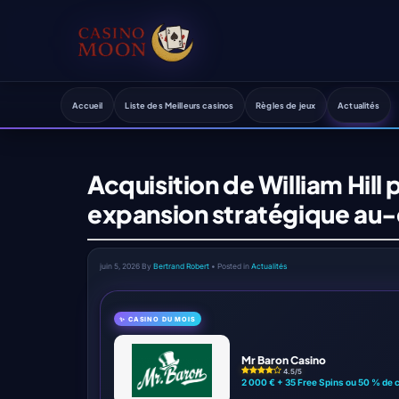
Accueil
Liste des Meilleurs casinos
Règles de jeux
Actualités
Acquisition de William Hill p
expansion stratégique au
juin 5, 2026
By
Bertrand Robert
• Posted in
Actualités
✨ CASINO DU MOIS
Mr Baron Casino
4.5/5
2 000 € + 35 Free Spins ou 50 % de