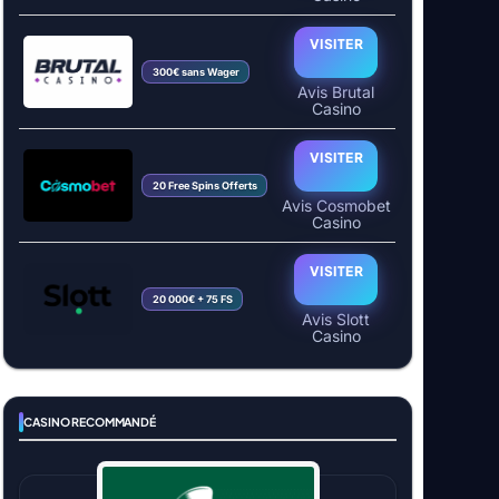
VISITER
300€ sans Wager
Avis Brutal
Casino
VISITER
20 Free Spins Offerts
Avis Cosmobet
Casino
VISITER
20 000€ + 75 FS
Avis Slott
Casino
CASINO RECOMMANDÉ