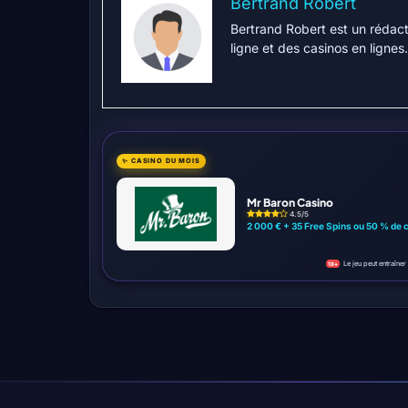
Bertrand Robert
Bertrand Robert est un rédac
ligne et des casinos en lignes.
✨ CASINO DU MOIS
Mr Baron Casino
4.5/5
2 000 € + 35 Free Spins ou 50 % de
Le jeu peut entraîne
18+