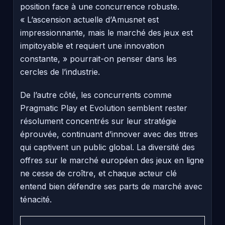
position face à une concurrence robuste.
« L’ascension actuelle d’Amusnet est
impressionnante, mais le marché des jeux est
impitoyable et requiert une innovation
constante, » pourrait-on penser dans les
cercles de l’industrie.
De l’autre côté, les concurrents comme
Pragmatic Play et Evolution semblent rester
résolument concentrés sur leur stratégie
éprouvée, continuant d’innover avec des titres
qui captivent un public global. La diversité des
offres sur le marché européen des jeux en ligne
ne cesse de croître, et chaque acteur clé
entend bien défendre ses parts de marché avec
ténacité.