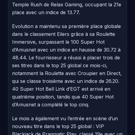
Temple Rush de Relax Gaming, occupant la 21e
place avec un indice de 13.77.
Evolution a maintenu sa première place globale
dans le classement Eilers grâce à sa Roulette
Immersive, surpassant le 100 Super Hot
d’Amusnet avec un indice en hausse de 30.72 à
48.44. Le fournisseur a réussi à placer trois de
ses titres dans le top 25 global ce mois-ci,
notamment la Roulette avec Croupier en Direct,
qui se classe troisième avec un indice de 26.20.
40 Super Hot Bell Link d’EGT est arrivé en
quatrième position, tandis que 40 Super Hot
d’Amusnet a complété le top cinq.
Le mois a également vu l’entrée en scène d’un
nouveau titre dans le top 25 global : VIP
Blackjack de Pragmatic Play, classé 19e avec un