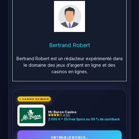
Bertrand Robert
Bertrand Robert est un rédacteur expérimenté dans
le domaine des jeux d’argent en ligne et des
casinos en lignes.
✨ CASINO DU MOIS
Mr Baron Casino
4.5/5
2 000 € + 35 Free Spins ou 50 % de cashback
OBTENIR LE BONUS
→