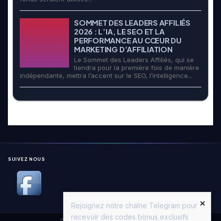
SOMMET DES LEADERS AFFILIÉS
2026 : L’IA, LE SEO ET LA
PERFORMANCE AU CŒUR DU
MARKETING D’AFFILIATION
Le Sommet des Leaders Affiliés, qui se
tiendra pour la première fois de manière
indépendante, mettra l’accent sur le SEO, l’intelligence...
SUIVEZ NOUS
×
Rejoignez notre chaîne Telegram pour
recevoir des codes bonus exclusifs
Copyright © 2026. All Rights Reserved.
Casino Moon