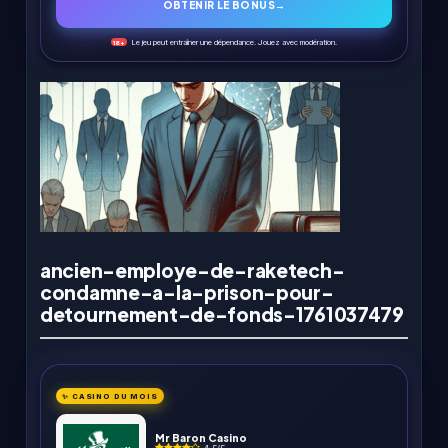
OBTENIR LE BONUS
→
Le jeu peut entraîner une dépendance. Jouez avec modération.
18+
ancien-employe-de-raketech-
condamne-a-la-prison-pour-
detournement-de-fonds-1761037479
✨ CASINO DU MOIS
Mr Baron Casino