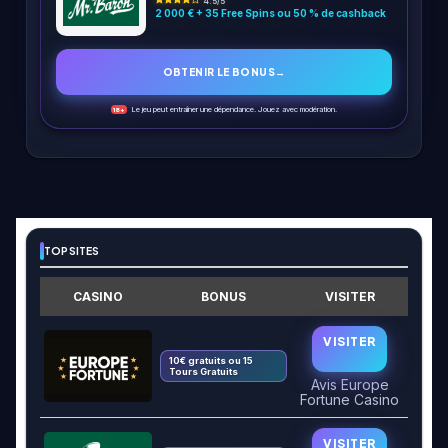
4.5/5
2 000 € + 35 Free Spins ou 50 % de cashback
OBTENIR LE BONUS
→
Le jeu peut entraîner une dépendance. Jouez avec modération.
18+
TOP SITES
CASINO
BONUS
VISITER
VISITER
10€ gratuits ou 15
Tours Gratuits
Avis Europe
Fortune Casino
VISITER