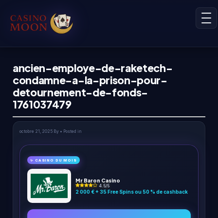
ancien-employe-de-raketech-
condamne-a-la-prison-pour-
detournement-de-fonds-
1761037479
octobre 21, 2025
By
• Posted in
✨ CASINO DU MOIS
Mr Baron Casino
4.5/5
2 000 € + 35 Free Spins ou 50 % de cashback