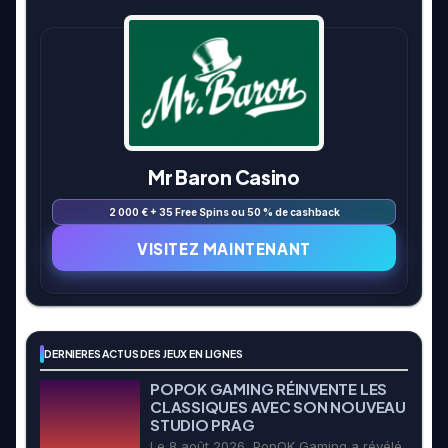
Mr Baron Casino
2 000 € + 35 Free Spins ou 50 % de cashback
VISITEZ MAINTENANT
DERNIERES ACTUS DES JEUX EN LIGNES
POPOK GAMING RÉINVENTE LES
CLASSIQUES AVEC SON NOUVEAU
STUDIO PRAG
Le 8 août 2026, PopOK Gaming a révélé