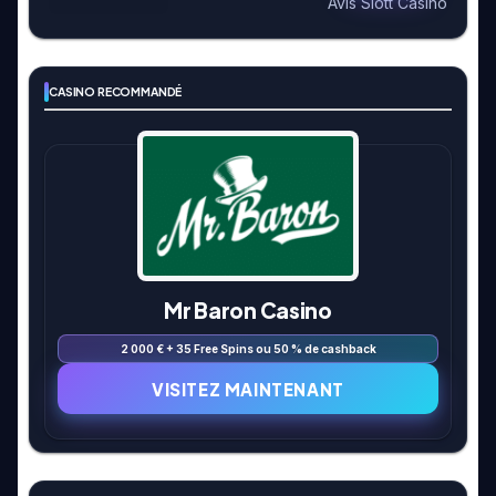
Avis Slott Casino
CASINO RECOMMANDÉ
Mr Baron Casino
2 000 € + 35 Free Spins ou 50 % de cashback
VISITEZ MAINTENANT