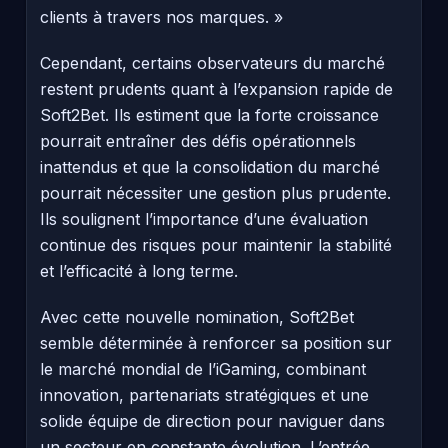
clients à travers nos marques. »
Cependant, certains observateurs du marché
restent prudents quant à l’expansion rapide de
Soft2Bet. Ils estiment que la forte croissance
pourrait entraîner des défis opérationnels
inattendus et que la consolidation du marché
pourrait nécessiter une gestion plus prudente.
Ils soulignent l’importance d’une évaluation
continue des risques pour maintenir la stabilité
et l’efficacité à long terme.
Avec cette nouvelle nomination, Soft2Bet
semble déterminée à renforcer sa position sur
le marché mondial de l’iGaming, combinant
innovation, partenariats stratégiques et une
solide équipe de direction pour naviguer dans
un secteur en constante évolution. L’entrée