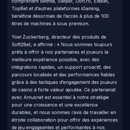
comprenant Betinia, Swiper, Don.ro, ElaBet,
TopBet et d’autres plateformes iGaming,
bénéficie désormais de l’accès à plus de 100
titres de machines à sous premium.
Yoel Zuckerberg, directeur des produits de
Soft2Bet, a affirmé : « Nous sommes toujours
prêts à offrir à nos partenaires et joueurs la
meilleure expérience possible, avec des
intégrations rapides, un support proactif, des
parcours localisés et des performances fiables
grâce à des tactiques d’engagement des joueurs
de casino à forte valeur ajoutée. Ce partenariat
avec Amusnet est essentiel à notre stratégie
pour une croissance et une excellence
durables, et nous sommes ravis de travailler en
étroite collaboration pour offrir des expériences
de jeu engageantes et performantes à nos