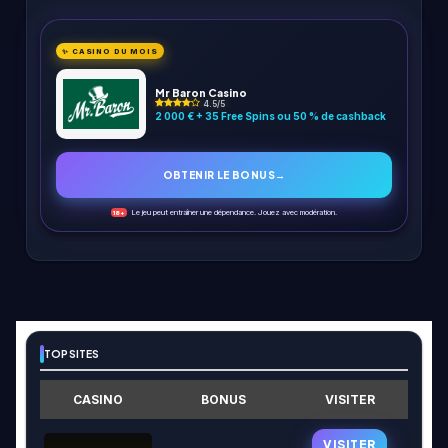
✨ CASINO DU MOIS
Mr Baron Casino
4.5/5
2 000 € + 35 Free Spins ou 50 % de cashback
OBTENIR LE BONUS
→
Le jeu peut entraîner une dépendance. Jouez avec modération.
18+
TOP SITES
CASINO
BONUS
VISITER
VISITER