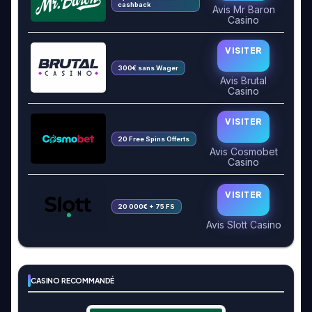
cashback
Avis Mr Baron
Casino
VISITER
300€ sans Wager
Avis Brutal
Casino
VISITER
20 Free Spins Offerts
Avis Cosmobet
Casino
VISITER
20 000€ + 75 FS
Avis Slott Casino
CASINO RECOMMANDÉ