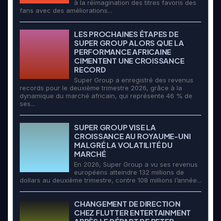
à la réimagination des titres favoris des
fans avec des améliorations...
LES PROCHAINES ÉTAPES DE
SUPER GROUP ALORS QUE LA
PERFORMANCE AFRICAINE
CIMENTENT UNE CROISSANCE
RECORD
Super Group a enregistré des revenus
records pour le deuxième trimestre 2026, grâce à la
dynamique du marché africain, qui représente 46 % de
ses...
SUPER GROUP VISE LA
CROISSANCE AU ROYAUME-UNI
MALGRÉ LA VOLATILITÉ DU
MARCHÉ
En 2026, Super Group a vu ses revenus
européens atteindre 132 millions de
dollars au deuxième trimestre, contre 108 millions l’année...
CHANGEMENT DE DIRECTION
CHEZ FLUTTER ENTERTAINMENT