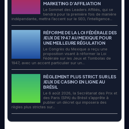
MARKETING D’AFFILIATION
Le Sommet des Leaders Affiliés, qui se
tiendra pour la première fois de manière
indépendante, mettra l’accent sur le SEO, l’intelligence...
RÉFORME DE LA LOI FÉDÉRALE DES
JEUX DE 1947 AU MEXIQUE POUR
UNE MEILLEURE RÉGULATION
Le Congrès du Mexique a reçu une
proposition visant à réformer la Loi
Fédérale sur les Jeux et Tombolas de
1947, avec un accent particulier sur un...
RÈGLEMENT PLUS STRICT SUR LES
JEUX DE CASINO EN LIGNE AU
BRÉSIL
Le 6 août 2026, la Secrétariat des Prix et
des Paris (SPA) du Brésil s’apprête à
publier un décret qui imposera des
règles plus strictes sur...