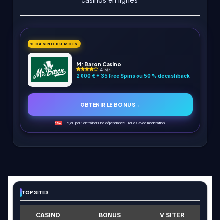
casinos en lignes.
✨ CASINO DU MOIS
Mr Baron Casino
4.5/5
2 000 € + 35 Free Spins ou 50 % de cashback
OBTENIR LE BONUS
→
Le jeu peut entraîner une dépendance. Jouez avec modération.
18+
TOP SITES
CASINO
BONUS
VISITER