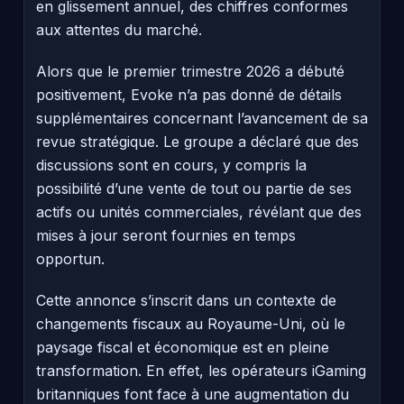
en glissement annuel, des chiffres conformes
aux attentes du marché.
Alors que le premier trimestre 2026 a débuté
positivement, Evoke n’a pas donné de détails
supplémentaires concernant l’avancement de sa
revue stratégique. Le groupe a déclaré que des
discussions sont en cours, y compris la
possibilité d’une vente de tout ou partie de ses
actifs ou unités commerciales, révélant que des
mises à jour seront fournies en temps
opportun.
Cette annonce s’inscrit dans un contexte de
changements fiscaux au Royaume-Uni, où le
paysage fiscal et économique est en pleine
transformation. En effet, les opérateurs iGaming
britanniques font face à une augmentation du