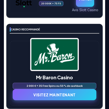
20 000€ + 75 FS
Avis Slott Casino
CASINO RECOMMANDÉ
Mr Baron Casino
2 000 € + 35 Free Spins ou 50 % de cashback
VISITEZ MAINTENANT