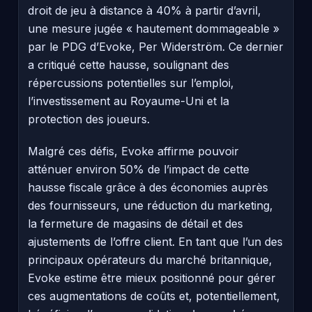
droit de jeu à distance à 40% à partir d’avril,
une mesure jugée « hautement dommageable »
par le PDG d’Evoke, Per Widerström. Ce dernier
a critiqué cette hausse, soulignant des
répercussions potentielles sur l’emploi,
l’investissement au Royaume-Uni et la
protection des joueurs.
Malgré ces défis, Evoke affirme pouvoir
atténuer environ 50% de l’impact de cette
hausse fiscale grâce à des économies auprès
des fournisseurs, une réduction du marketing,
la fermeture de magasins de détail et des
ajustements de l’offre client. En tant que l’un des
principaux opérateurs du marché britannique,
Evoke estime être mieux positionné pour gérer
ces augmentations de coûts et, potentiellement,