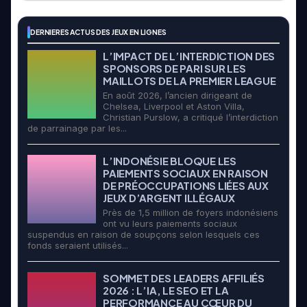
DERNIERES ACTUS DES JEUX EN LIGNES
L’IMPACT DE L’INTERDICTION DES
SPONSORS DE PARI SUR LES
MAILLOTS DE LA PREMIER LEAGUE
En août 2026, l’ancien dirigeant de
Chelsea, Liverpool et Aston Villa,
Christian Purslow, a critiqué l’interdiction
de parrainage par les...
L’INDONÉSIE BLOQUE LES
PAIEMENTS SOCIAUX EN RAISON
DE PRÉOCCUPATIONS LIÉES AUX
JEUX D’ARGENT ILLÉGAUX
Près de 1,5 million de foyers indonésiens
ont vu leurs paiements sociaux
suspendus en raison de soupçons selon lesquels ces
fonds seraient utilisés...
SOMMET DES LEADERS AFFILIÉS
2026 : L’IA, LE SEO ET LA
PERFORMANCE AU CŒUR DU