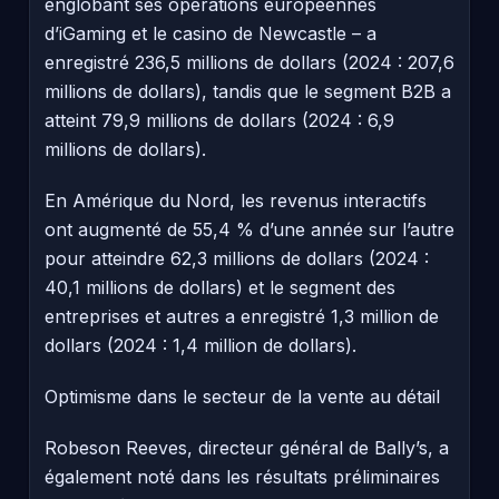
englobant ses opérations européennes
d’iGaming et le casino de Newcastle – a
enregistré 236,5 millions de dollars (2024 : 207,6
millions de dollars), tandis que le segment B2B a
atteint 79,9 millions de dollars (2024 : 6,9
millions de dollars).
En Amérique du Nord, les revenus interactifs
ont augmenté de 55,4 % d’une année sur l’autre
pour atteindre 62,3 millions de dollars (2024 :
40,1 millions de dollars) et le segment des
entreprises et autres a enregistré 1,3 million de
dollars (2024 : 1,4 million de dollars).
Optimisme dans le secteur de la vente au détail
Robeson Reeves, directeur général de Bally’s, a
également noté dans les résultats préliminaires