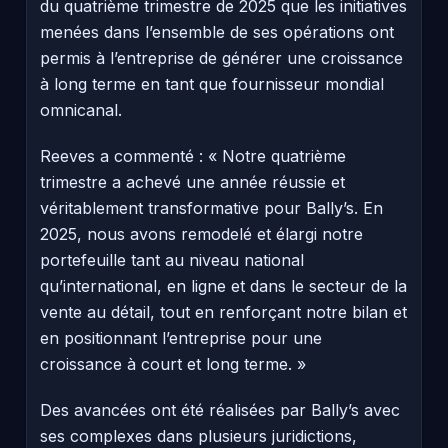
du quatrième trimestre de 2025 que les initiatives
menées dans l’ensemble de ses opérations ont
permis à l’entreprise de générer une croissance
à long terme en tant que fournisseur mondial
omnicanal.
Reeves a commenté : « Notre quatrième
trimestre a achevé une année réussie et
véritablement transformative pour Bally’s. En
2025, nous avons remodelé et élargi notre
portefeuille tant au niveau national
qu’international, en ligne et dans le secteur de la
vente au détail, tout en renforçant notre bilan et
en positionnant l’entreprise pour une
croissance à court et long terme. »
Des avancées ont été réalisées par Bally’s avec
ses complexes dans plusieurs juridictions,