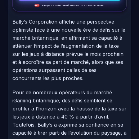
Le jeu peut entraîner une dépendance. Jouez avec modération.
18+
Bally’s Corporation affiche une perspective
optimiste face à une nouvelle ère de défis sur le
marché britannique, en affirmant sa capacité à
atténuer l’impact de l’augmentation de la taxe
sur les jeux à distance prévue le mois prochain
et à accroître sa part de marché, alors que ses
opérations surpassent celles de ses
concurrents les plus proches.
Pour de nombreux opérateurs du marché
iGaming britannique, des défis semblent se
profiler à l’horizon avec la hausse de la taxe sur
les jeux à distance à 40 % à partir d’avril.
Toutefois, Bally’s a exprimé sa confiance en sa
capacité à tirer parti de l’évolution du paysage, à