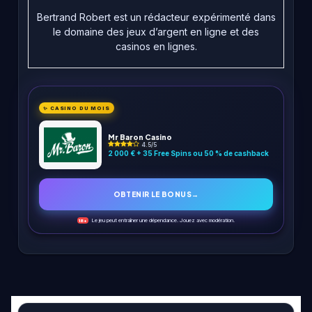
Bertrand Robert est un rédacteur expérimenté dans
le domaine des jeux d’argent en ligne et des
casinos en lignes.
✨ CASINO DU MOIS
Mr Baron Casino
4.5/5
2 000 € + 35 Free Spins ou 50 % de cashback
OBTENIR LE BONUS
→
Le jeu peut entraîner une dépendance. Jouez avec modération.
18+