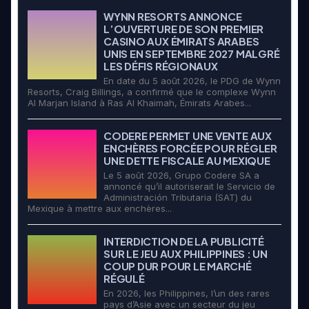
WYNN RESORTS ANNONCE
L’OUVERTURE DE SON PREMIER
CASINO AUX ÉMIRATS ARABES
UNIS EN SEPTEMBRE 2027 MALGRÉ
LES DÉFIS RÉGIONAUX
En date du 5 août 2026, le PDG de Wynn
Resorts, Craig Billings, a confirmé que le complexe Wynn
Al Marjan Island à Ras Al Khaimah, Émirats Arabes...
CODERE PERMET UNE VENTE AUX
ENCHÈRES FORCÉE POUR RÉGLER
UNE DETTE FISCALE AU MEXIQUE
Le 5 août 2026, Grupo Codere SA a
annoncé qu’il autoriserait le Servicio de
Administración Tributaria (SAT) du
Mexique à mettre aux enchères...
INTERDICTION DE LA PUBLICITÉ
SUR LE JEU AUX PHILIPPINES : UN
COUP DUR POUR LE MARCHÉ
RÉGULÉ
En 2026, les Philippines, l’un des rares
pays d’Asie avec un secteur du jeu