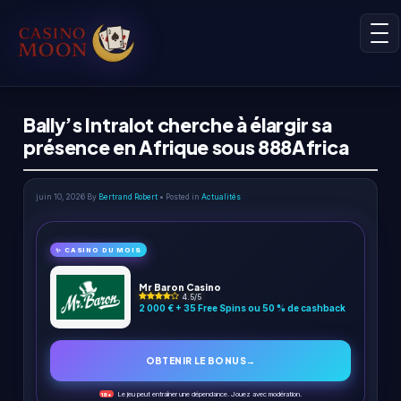
Bally’s Intralot cherche à élargir sa
présence en Afrique sous 888Africa
juin 10, 2026
By
Bertrand Robert
• Posted in
Actualités
✨ CASINO DU MOIS
Mr Baron Casino
4.5/5
2 000 € + 35 Free Spins ou 50 % de cashback
OBTENIR LE BONUS
→
Le jeu peut entraîner une dépendance. Jouez avec modération.
18+