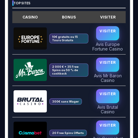
TOP SITES
CASINO
BONUS
VISITER
VISITER
10€ gratuits ou 15
Tours Gratuits
Avis Europe
Fortune Casino
VISITER
2 000 € + 35 Free
Spins ou 50 % de
cashback
Avis Mr Baron
Casino
VISITER
300€ sans Wager
Avis Brutal
Casino
VISITER
20 Free Spins Offerts