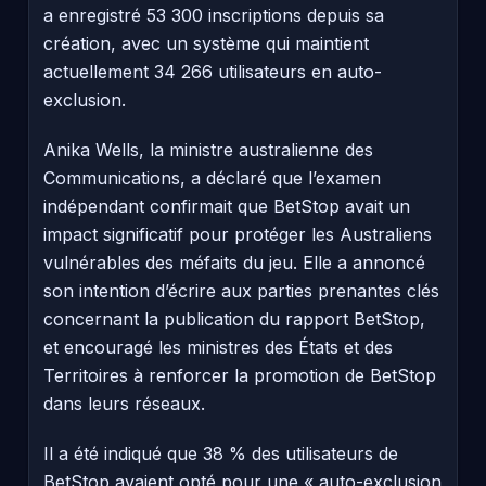
a enregistré 53 300 inscriptions depuis sa
création, avec un système qui maintient
actuellement 34 266 utilisateurs en auto-
exclusion.
Anika Wells, la ministre australienne des
Communications, a déclaré que l’examen
indépendant confirmait que BetStop avait un
impact significatif pour protéger les Australiens
vulnérables des méfaits du jeu. Elle a annoncé
son intention d’écrire aux parties prenantes clés
concernant la publication du rapport BetStop,
et encouragé les ministres des États et des
Territoires à renforcer la promotion de BetStop
dans leurs réseaux.
Il a été indiqué que 38 % des utilisateurs de
BetStop avaient opté pour une « auto-exclusion