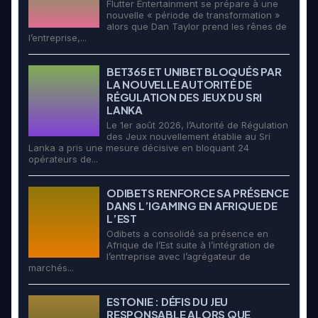
Flutter Entertainment se prépare à une
nouvelle « période de transformation »
alors que Dan Taylor prend les rênes de
l’entreprise,...
BET365 ET UNIBET BLOQUÉS PAR
LA NOUVELLE AUTORITÉ DE
RÉGULATION DES JEUX DU SRI
LANKA
Le 1er août 2026, l’Autorité de Régulation
des Jeux nouvellement établie au Sri
Lanka a pris une mesure décisive en bloquant 24
opérateurs de...
ODIBETS RENFORCE SA PRÉSENCE
DANS L’IGAMING EN AFRIQUE DE
L’EST
Odibets a consolidé sa présence en
Afrique de l’Est suite à l’intégration de
l’entreprise avec l’agrégateur de
marchés...
ESTONIE : DÉFIS DU JEU
RESPONSABLE ALORS QUE