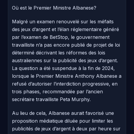
Où est le Premier Ministre Albanese?
Malgré un examen renouvelé sur les méfaits
des jeux d’argent et l’élan réglementaire généré
par l’examen de BetStop, le gouvernement
travailliste n’a pas encore publié de projet de loi
déterminé décrivant les réformes des lois
australiennes sur la publicité des jeux d’argent.
La question a été suspendue à la fin de 2024,
lorsque le Premier Ministre Anthony Albanese a
refusé d’autoriser l’interdiction progressive, en
trois phases, recommandée par l’ancien
secrétaire travailliste Peta Murphy.
Au lieu de cela, Albanese aurait favorisé une
proposition médiatique diluée pour limiter les
publicités de jeux d’argent à deux par heure sur