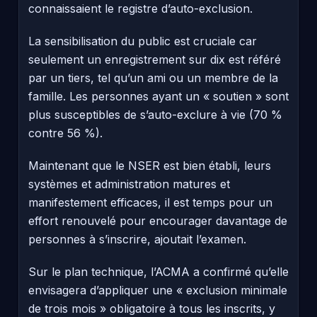
connaissaient le registre d’auto-exclusion.
La sensibilisation du public est cruciale car
seulement un enregistrement sur dix est référé
par un tiers, tel qu’un ami ou un membre de la
famille. Les personnes ayant un « soutien » sont
plus susceptibles de s’auto-exclure à vie (70 %
contre 56 %).
Maintenant que le NSER est bien établi, leurs
systèmes et administration matures et
manifestement efficaces, il est temps pour un
effort renouvelé pour encourager davantage de
personnes à s’inscrire, ajoutait l’examen.
Sur le plan technique, l’ACMA a confirmé qu’elle
envisagera d’appliquer une « exclusion minimale
de trois mois » obligatoire à tous les inscrits, y