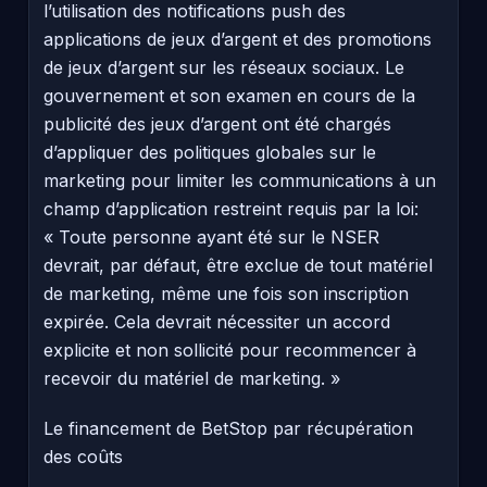
l’utilisation des notifications push des
applications de jeux d’argent et des promotions
de jeux d’argent sur les réseaux sociaux. Le
gouvernement et son examen en cours de la
publicité des jeux d’argent ont été chargés
d’appliquer des politiques globales sur le
marketing pour limiter les communications à un
champ d’application restreint requis par la loi:
« Toute personne ayant été sur le NSER
devrait, par défaut, être exclue de tout matériel
de marketing, même une fois son inscription
expirée. Cela devrait nécessiter un accord
explicite et non sollicité pour recommencer à
recevoir du matériel de marketing. »
Le financement de BetStop par récupération
des coûts