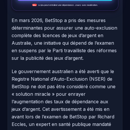
Le jeu peut entraîner une dépendance. Jouez avec modération.
18+
En mars 2026, BetStop a pris des mesures
déterminantes pour assurer une auto-exclusion
complète des licences de jeux d’argent en
Australie, une initiative qui dépend de l’examen
en suspens par le Parti travailliste des réformes
sur la publicité des jeux d’argent.
Le gouvernement australien a été averti que le
Registre National d’Auto-Exclusion (NSER) de
BetStop ne doit pas être considéré comme une
« solution miracle » pour enrayer
l’augmentation des taux de dépendance aux
jeux d’argent. Cet avertissement a été mis en
avant lors de l’examen de BetStop par Richard
Eccles, un expert en santé publique mandaté