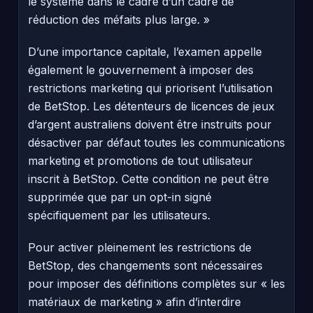
le système dans le cadre d’un cadre de
réduction des méfaits plus large. »
D’une importance capitale, l’examen appelle
également le gouvernement à imposer des
restrictions marketing qui priorisent l’utilisation
de BetStop. Les détenteurs de licences de jeux
d’argent australiens doivent être instruits pour
désactiver par défaut toutes les communications
marketing et promotions de tout utilisateur
inscrit à BetStop. Cette condition ne peut être
supprimée que par un opt-in signé
spécifiquement par les utilisateurs.
Pour activer pleinement les restrictions de
BetStop, des changements sont nécessaires
pour imposer des définitions complètes sur « les
matériaux de marketing » afin d’interdire