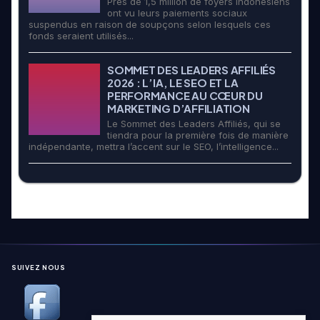
Près de 1,5 million de foyers indonésiens
ont vu leurs paiements sociaux
suspendus en raison de soupçons selon lesquels ces
fonds seraient utilisés...
SOMMET DES LEADERS AFFILIÉS
2026 : L’IA, LE SEO ET LA
PERFORMANCE AU CŒUR DU
MARKETING D’AFFILIATION
Le Sommet des Leaders Affiliés, qui se
tiendra pour la première fois de manière
indépendante, mettra l’accent sur le SEO, l’intelligence...
SUIVEZ NOUS