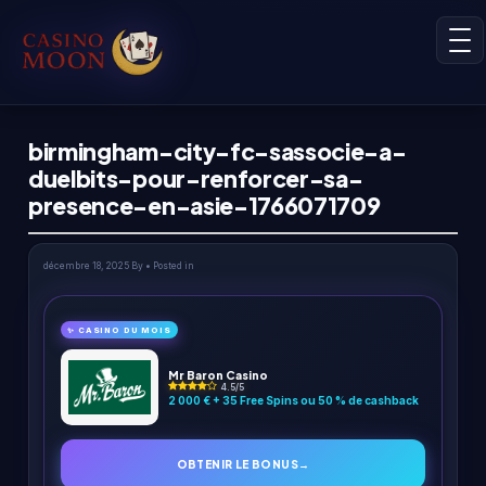
birmingham-city-fc-sassocie-a-
duelbits-pour-renforcer-sa-
presence-en-asie-1766071709
décembre 18, 2025
By
• Posted in
✨ CASINO DU MOIS
Mr Baron Casino
4.5/5
2 000 € + 35 Free Spins ou 50 % de cashback
OBTENIR LE BONUS
→