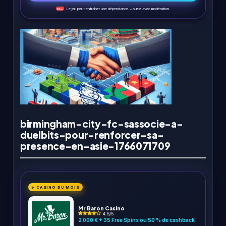
Le jeu peut entraîner une dépendance. Jouez avec modération.
18+
birmingham-city-fc-sassocie-a-
duelbits-pour-renforcer-sa-
presence-en-asie-1766071709
✨ CASINO DU MOIS
Mr Baron Casino
4.5/5
2 000 € + 35 Free Spins ou 50 % de cashback