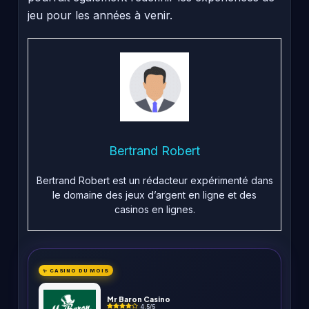
jeu pour les années à venir.
Bertrand Robert
Bertrand Robert est un rédacteur expérimenté dans
le domaine des jeux d’argent en ligne et des
casinos en lignes.
✨ CASINO DU MOIS
Mr Baron Casino
4.5/5