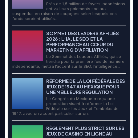
Près de 1,5 million de foyers indonésiens
ont vu leurs paiements sociaux
suspendus en raison de soupçons selon lesquels ces
fonds seraient utilisés...
SOMMET DES LEADERS AFFILIÉS
2026 : L’IA, LE SEO ET LA
PERFORMANCE AU CŒUR DU
MARKETING D’AFFILIATION
Le Sommet des Leaders Affiliés, qui se
tiendra pour la première fois de manière
indépendante, mettra l’accent sur le SEO, l’intelligence...
RÉFORME DE LA LOI FÉDÉRALE DES
JEUX DE 1947 AU MEXIQUE POUR
UNE MEILLEURE RÉGULATION
Le Congrès du Mexique a reçu une
proposition visant à réformer la Loi
Fédérale sur les Jeux et Tombolas de
1947, avec un accent particulier sur un...
RÈGLEMENT PLUS STRICT SUR LES
JEUX DE CASINO EN LIGNE AU