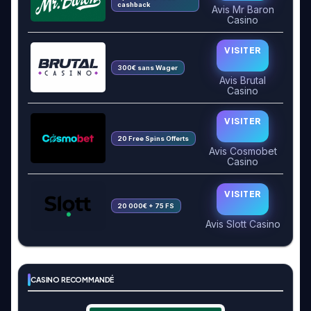
cashback
Avis Mr Baron
Casino
VISITER
300€ sans Wager
Avis Brutal
Casino
VISITER
20 Free Spins Offerts
Avis Cosmobet
Casino
VISITER
20 000€ + 75 FS
Avis Slott Casino
CASINO RECOMMANDÉ