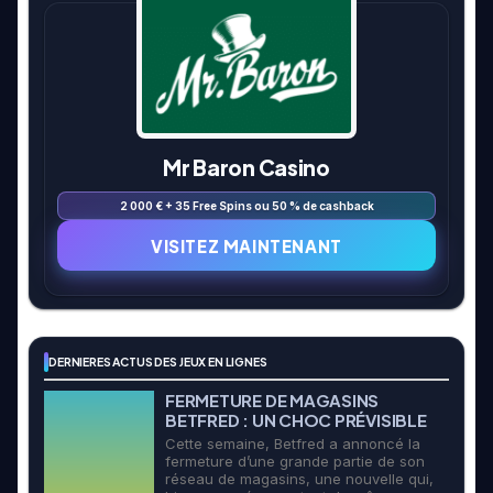
Mr Baron Casino
2 000 € + 35 Free Spins ou 50 % de cashback
VISITEZ MAINTENANT
DERNIERES ACTUS DES JEUX EN LIGNES
FERMETURE DE MAGASINS
BETFRED : UN CHOC PRÉVISIBLE
Cette semaine, Betfred a annoncé la
fermeture d’une grande partie de son
réseau de magasins, une nouvelle qui,