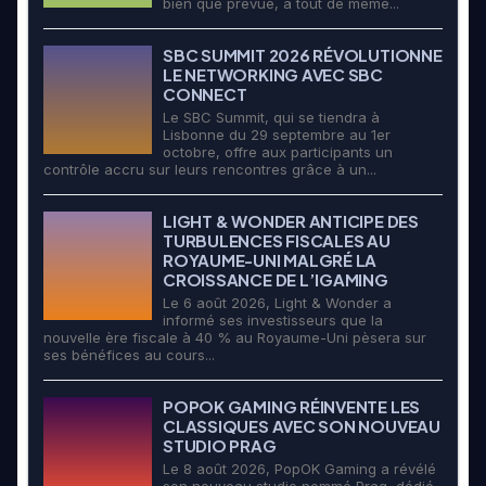
bien que prévue, a tout de même...
SBC SUMMIT 2026 RÉVOLUTIONNE
LE NETWORKING AVEC SBC
CONNECT
Le SBC Summit, qui se tiendra à
Lisbonne du 29 septembre au 1er
octobre, offre aux participants un
contrôle accru sur leurs rencontres grâce à un...
LIGHT & WONDER ANTICIPE DES
TURBULENCES FISCALES AU
ROYAUME-UNI MALGRÉ LA
CROISSANCE DE L’IGAMING
Le 6 août 2026, Light & Wonder a
informé ses investisseurs que la
nouvelle ère fiscale à 40 % au Royaume-Uni pèsera sur
ses bénéfices au cours...
POPOK GAMING RÉINVENTE LES
CLASSIQUES AVEC SON NOUVEAU
STUDIO PRAG
Le 8 août 2026, PopOK Gaming a révélé