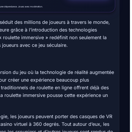
r une dépendance. Jouez avec modération.
 séduit des millions de joueurs à travers le monde,
eure grâce à l’introduction des technologies
roulette immersive » redéfinit non seulement la
s joueurs avec ce jeu séculaire.
ersion du jeu où la technologie de réalité augmentée
e pour créer une expérience beaucoup plus
traditionnels de roulette en ligne offrent déjà des
la roulette immersive pousse cette expérience un
ogie, les joueurs peuvent porter des casques de VR
sino virtuel à 360 degrés. Tout autour d’eux, les
vec les croupiers et d’autres joueurs sont rendus de