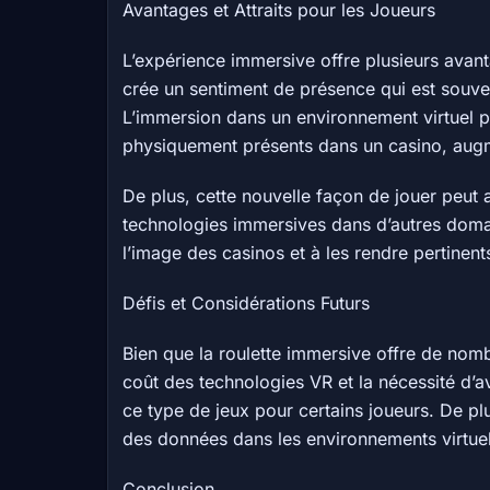
Avantages et Attraits pour les Joueurs
L’expérience immersive offre plusieurs avanta
crée un sentiment de présence qui est souven
L’immersion dans un environnement virtuel p
physiquement présents dans un casino, augme
De plus, cette nouvelle façon de jouer peut a
technologies immersives dans d’autres doma
l’image des casinos et à les rendre pertinen
Défis et Considérations Futurs
Bien que la roulette immersive offre de nom
coût des technologies VR et la nécessité d’av
ce type de jeux pour certains joueurs. De plu
des données dans les environnements virtue
Conclusion