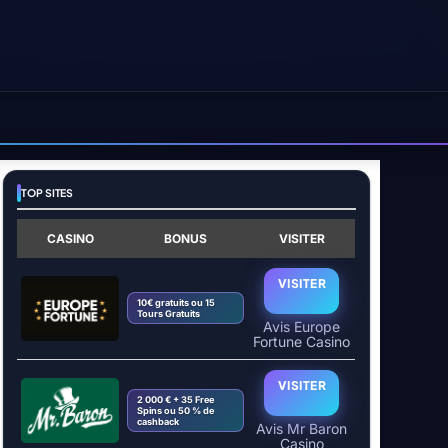
TOP SITES
CASINO
BONUS
VISITER
VISITER
10€ gratuits ou 15
Tours Gratuits
Avis Europe
Fortune Casino
VISITER
2 000 € + 35 Free
Spins ou 50 % de
cashback
Avis Mr Baron
Casino