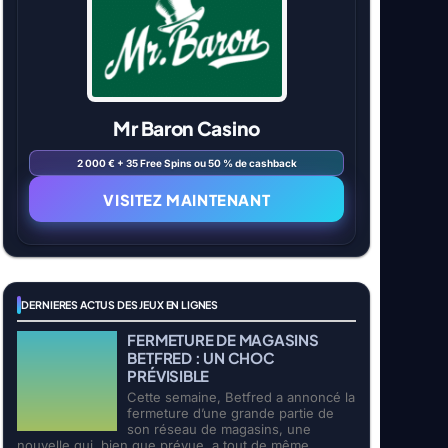
Mr Baron Casino
2 000 € + 35 Free Spins ou 50 % de cashback
VISITEZ MAINTENANT
DERNIERES ACTUS DES JEUX EN LIGNES
FERMETURE DE MAGASINS
BETFRED : UN CHOC
PRÉVISIBLE
Cette semaine, Betfred a annoncé la
fermeture d’une grande partie de
son réseau de magasins, une
nouvelle qui, bien que prévue, a tout de même...