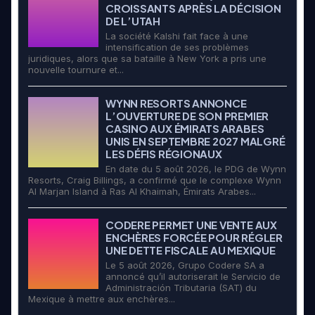
CROISSANTS APRÈS LA DÉCISION
DE L’UTAH
La société Kalshi fait face à une
intensification de ses problèmes
juridiques, alors que sa bataille à New York a pris une
nouvelle tournure et...
WYNN RESORTS ANNONCE
L’OUVERTURE DE SON PREMIER
CASINO AUX ÉMIRATS ARABES
UNIS EN SEPTEMBRE 2027 MALGRÉ
LES DÉFIS RÉGIONAUX
En date du 5 août 2026, le PDG de Wynn
Resorts, Craig Billings, a confirmé que le complexe Wynn
Al Marjan Island à Ras Al Khaimah, Émirats Arabes...
CODERE PERMET UNE VENTE AUX
ENCHÈRES FORCÉE POUR RÉGLER
UNE DETTE FISCALE AU MEXIQUE
Le 5 août 2026, Grupo Codere SA a
annoncé qu’il autoriserait le Servicio de
Administración Tributaria (SAT) du
Mexique à mettre aux enchères...