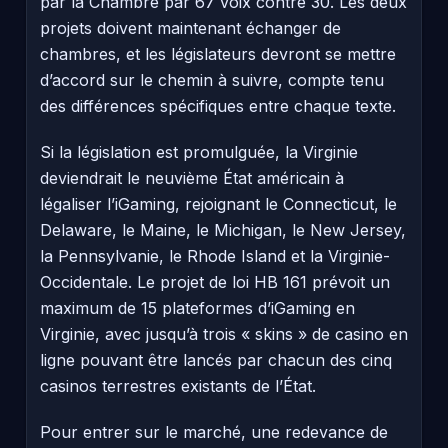
par la Chambre par 67 voix contre 30. Les deux
projets doivent maintenant échanger de
chambres, et les législateurs devront se mettre
d’accord sur le chemin à suivre, compte tenu
des différences spécifiques entre chaque texte.
Si la législation est promulguée, la Virginie
deviendrait le neuvième État américain à
légaliser l’iGaming, rejoignant le Connecticut, le
Delaware, le Maine, le Michigan, le New Jersey,
la Pennsylvanie, le Rhode Island et la Virginie-
Occidentale. Le projet de loi HB 161 prévoit un
maximum de 15 plateformes d’iGaming en
Virginie, avec jusqu’à trois « skins » de casino en
ligne pouvant être lancés par chacun des cinq
casinos terrestres existants de l’État.
Pour entrer sur le marché, une redevance de