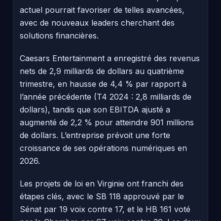
actuel pourrait favoriser de telles avancées,
avec de nouveaux leaders cherchant des
solutions financières.
Caesars Entertainment a enregistré des revenus
nets de 2,9 milliards de dollars au quatrième
trimestre, en hausse de 4,4 % par rapport à
l’année précédente (T4 2024 : 2,8 milliards de
dollars), tandis que son EBITDA ajusté a
augmenté de 2,2 % pour atteindre 901 millions
de dollars. L’entreprise prévoit une forte
croissance de ses opérations numériques en
2026.
Les projets de loi en Virginie ont franchi des
étapes clés, avec le SB 118 approuvé par le
Sénat par 19 voix contre 17, et le HB 161 voté