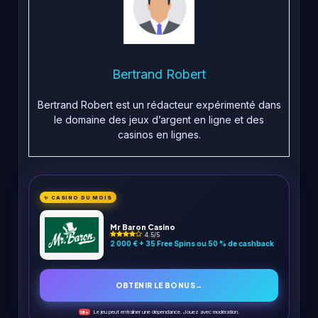
Bertrand Robert
Bertrand Robert est un rédacteur expérimenté dans
le domaine des jeux d’argent en ligne et des
casinos en lignes.
✨ CASINO DU MOIS
Mr Baron Casino
4.5/5
2 000 € + 35 Free Spins ou 50 % de cashback
OBTENIR LE BONUS
→
Le jeu peut entraîner une dépendance. Jouez avec modération.
18+