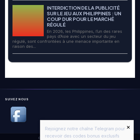
INTERDICTION DE LA PUBLICITÉ
SUR LE JEU AUX PHILIPPINES : UN
COUP DUR POUR LE MARCHÉ
RÉGULÉ
En 2026, les Philippines, l’un des rares
pays d’Asie avec un secteur du jeu
régulé, sont confrontées à une menace importante en
raison des...
SUIVEZ NOUS
×
Rejoignez notre chaîne Telegram pour
recevoir des codes bonus exclusifs
Copyright © 2026. All Rights Reserved.
Casino Moon