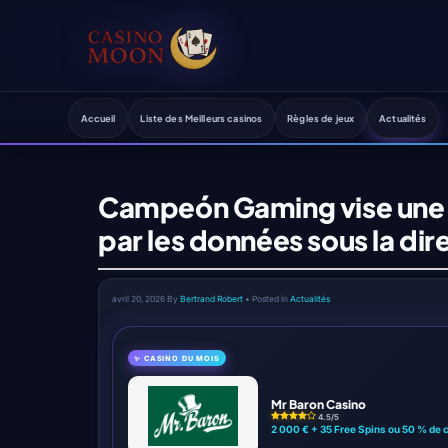
Accueil
Liste des Meilleurs casinos
Règles de jeux
Actualités
Campeón Gaming vise une c
par les données sous la di
avril 20, 2026
By
Bertrand Robert
• Posted in
Actualités
✨ CASINO DU MOIS
Mr Baron Casino
4.5/5
2 000 € + 35 Free Spins ou 50 % de