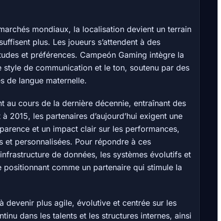
 marchés mondiaux, la localisation devient un terrain
 suffisent plus. Les joueurs s’attendent à des
itudes et préférences. Campeón Gaming intègre la
le style de communication et le ton, soutenu par des
es de langue maternelle.
 au cours de la dernière décennie, entraînant des
 à 2015, les partenaires d’aujourd’hui exigent une
parence et un impact clair sur les performances,
es et personnalisées. Pour répondre à ces
frastructure de données, les systèmes évolutifs et
e positionnant comme un partenaire qui stimule la
devenir plus agile, évolutive et centrée sur les
tinu dans les talents et les structures internes, ainsi