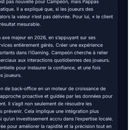
n’est pas nouvelle pour Campeón, mais Pappas
atique. Il a expliqué que, si les joueurs des
ors la valeur n’est pas délivrée. Pour lui, « le client
résultat mesurable.
un axe majeur en 2026, en s’appuyant sur ses
ervices entièrement gérés. Créer une expérience
mportants dans l’iGaming. Campeón cherche à relier
rciaux aux interactions quotidiennes des joueurs.
tielle pour instaurer la confiance, et une fois
es joueurs.
ion de back-office en un moteur de croissance de
pproche proactive et guidée par les données pour
nt. Il s’agit non seulement de résoudre les
 prévenir. Cela implique une intégration plus
i qu’un investissement accru dans l’expertise locale.
rée pour améliorer la rapidité et la précision tout en