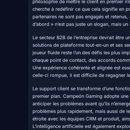
philosophie de mettre le client en premier 
cherche à redéfinir ce que cela signifie en pr
partenaires ne sont pas engagés et retenus, al
d’abord » n’est pas juste un slogan, mais un 
Le secteur B2B de l’entreprise devrait être 
solutions de plateforme tout-en-un et ses s
joueur fluide reste l’un des défis les plus i
chaque point de contact, des accords comme
Une expérience cohérente et alignée est essen
celle-ci rompue, il est difficile de regagner l
Le support client se transforme d’une fonct
premier plan. Campeón Gaming adopte une a
anticiper les problèmes avant qu’ils n’émerge
problèmes plus rapidement, mais aussi de les
étroite avec les équipes CRM et produit, ains
L’intelligence artificielle est également explo