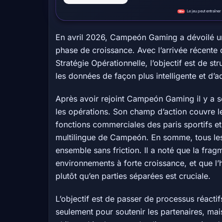
Le jeu peut entraîne
18+
En avril 2026, Campeón Gaming a dévoilé un
phase de croissance. Avec l’arrivée récente 
Stratégie Opérationnelle, l’objectif est de str
les données de façon plus intelligente et d’
Après avoir rejoint Campeón Gaming il y a 
les opérations. Son champ d’action couvre le s
fonctions commerciales des paris sportifs et
multilingue de Campeón. En somme, tous les
ensemble sans friction. Il a noté que la fragm
environnements à forte croissance, et que l
plutôt qu’en parties séparées est cruciale.
L’objectif est de passer de processus réacti
seulement pour soutenir les partenaires, mai