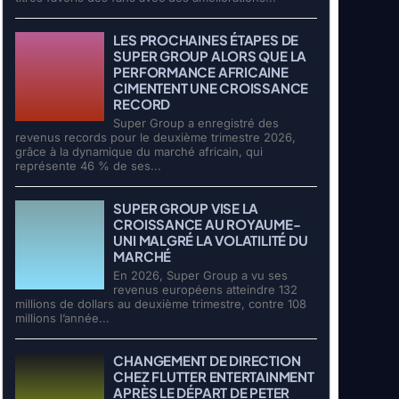
LES PROCHAINES ÉTAPES DE
SUPER GROUP ALORS QUE LA
PERFORMANCE AFRICAINE
CIMENTENT UNE CROISSANCE
RECORD
Super Group a enregistré des
revenus records pour le deuxième trimestre 2026,
grâce à la dynamique du marché africain, qui
représente 46 % de ses...
SUPER GROUP VISE LA
CROISSANCE AU ROYAUME-
UNI MALGRÉ LA VOLATILITÉ DU
MARCHÉ
En 2026, Super Group a vu ses
revenus européens atteindre 132
millions de dollars au deuxième trimestre, contre 108
millions l’année...
CHANGEMENT DE DIRECTION
CHEZ FLUTTER ENTERTAINMENT
APRÈS LE DÉPART DE PETER