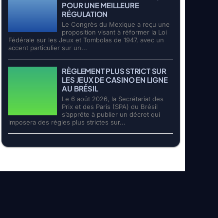
POUR UNE MEILLEURE
RÉGULATION
Le Congrès du Mexique a reçu une
proposition visant à réformer la Loi
Fédérale sur les Jeux et Tombolas de 1947, avec un
accent particulier sur un...
RÈGLEMENT PLUS STRICT SUR
LES JEUX DE CASINO EN LIGNE
AU BRÉSIL
Le 6 août 2026, la Secrétariat des
Prix et des Paris (SPA) du Brésil
s’apprête à publier un décret qui
imposera des règles plus strictes sur...