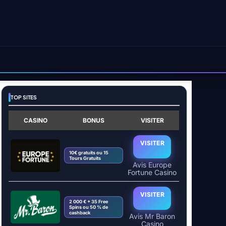
TOP SITES
CASINO
BONUS
VISITER
VISITER
10€ gratuits ou 15
Tours Gratuits
Avis Europe
Fortune Casino
VISITER
2 000 € + 35 Free
Spins ou 50 % de
cashback
Avis Mr Baron
Casino