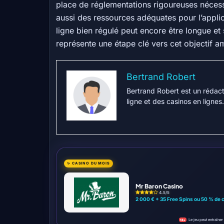
place de réglementations rigoureuses néces
aussi des ressources adéquates pour l’applic
ligne bien régulé peut encore être longue 
représente une étape clé vers cet objectif a
Bertrand Robert
Bertrand Robert est un rédac
ligne et des casinos en lignes.
✨ CASINO DU MOIS
Mr Baron Casino
4.5/5
2 000 € + 35 Free Spins ou 50 % de
Le jeu peut entraîne
18+