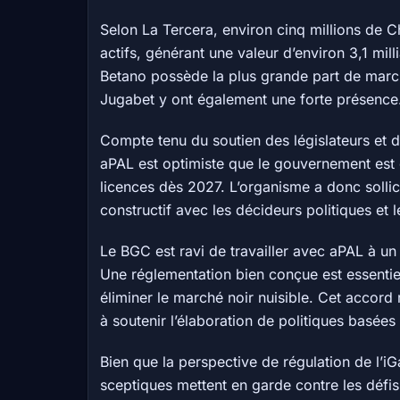
Selon La Tercera, environ cinq millions de Ch
actifs, générant une valeur d’environ 3,1 mil
Betano possède la plus grande part de marc
Jugabet y ont également une forte présence
Compte tenu du soutien des législateurs et d
aPAL est optimiste que le gouvernement est
licences dès 2027. L’organisme a donc solli
constructif avec les décideurs politiques et l
Le BGC est ravi de travailler avec aPAL à un
Une réglementation bien conçue est essentiel
éliminer le marché noir nuisible. Cet accord
à soutenir l’élaboration de politiques basées 
Bien que la perspective de régulation de l’i
sceptiques mettent en garde contre les défis 