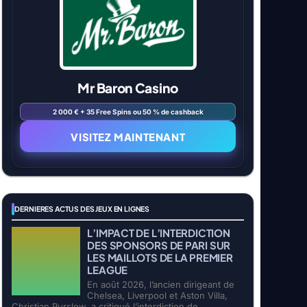
Mr Baron Casino
2 000 € + 35 Free Spins ou 50 % de cashback
VISITEZ MAINTENANT
DERNIERES ACTUS DES JEUX EN LIGNES
L’IMPACT DE L’INTERDICTION
DES SPONSORS DE PARI SUR
LES MAILLOTS DE LA PREMIER
LEAGUE
En août 2026, l’ancien dirigeant de
Chelsea, Liverpool et Aston Villa,
Christian Purslow, a critiqué l’interdiction de