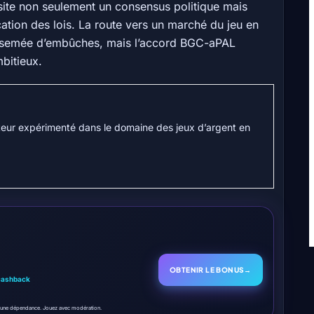
site non seulement un consensus politique mais
ation des lois. La route vers un marché du jeu en
et semée d’embûches, mais l’accord BGC-aPAL
mbitieux.
teur expérimenté dans le domaine des jeux d’argent en
OBTENIR LE BONUS
→
 cashback
r une dépendance. Jouez avec modération.