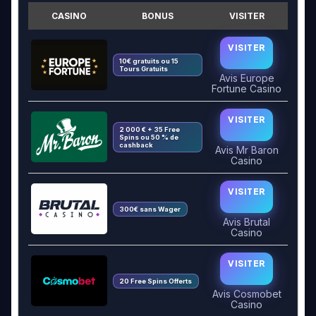
CASINO
BONUS
VISITER
VISITER
10€ gratuits ou 15
Tours Gratuits
Avis Europe
Fortune Casino
VISITER
2 000 € + 35 Free
Spins ou 50 % de
cashback
Avis Mr Baron
Casino
VISITER
300€ sans Wager
Avis Brutal
Casino
VISITER
20 Free Spins Offerts
Avis Cosmobet
Casino