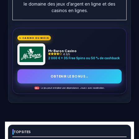
le domaine des jeux d’argent en ligne et des
casinos en lignes.
✨ CASINO DU MOIS
Mr Baron Casino
4.5/5
2 000 € + 35 Free Spins ou 50 % de cashback
OBTENIR LE BONUS
→
Le jeu peut entraîner une dépendance. Jouez avec modération.
18+
TOP SITES