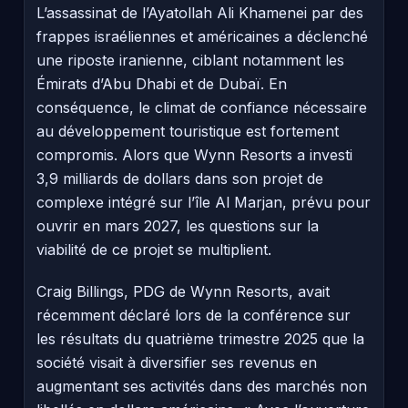
L’assassinat de l’Ayatollah Ali Khamenei par des
frappes israéliennes et américaines a déclenché
une riposte iranienne, ciblant notamment les
Émirats d’Abu Dhabi et de Dubaï. En
conséquence, le climat de confiance nécessaire
au développement touristique est fortement
compromis. Alors que Wynn Resorts a investi
3,9 milliards de dollars dans son projet de
complexe intégré sur l’île Al Marjan, prévu pour
ouvrir en mars 2027, les questions sur la
viabilité de ce projet se multiplient.
Craig Billings, PDG de Wynn Resorts, avait
récemment déclaré lors de la conférence sur
les résultats du quatrième trimestre 2025 que la
société visait à diversifier ses revenus en
augmentant ses activités dans des marchés non