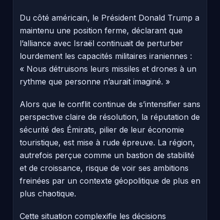
Du côté américain, le Président Donald Trump a
maintenu une position ferme, déclarant que
l’alliance avec Israël continuait de perturber
lourdement les capacités militaires iraniennes :
« Nous détruisons leurs missiles et drones à un
rythme que personne n’aurait imaginé. »
Alors que le conflit continue de s’intensifier sans
perspective claire de résolution, la réputation de
sécurité des Émirats, pilier de leur économie
touristique, est mise à rude épreuve. La région,
autrefois perçue comme un bastion de stabilité
et de croissance, risque de voir ses ambitions
freinées par un contexte géopolitique de plus en
plus chaotique.
Cette situation complexifie les décisions