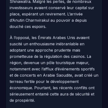
Shinawatra. Malgré les pertes, de nombreux
investisseurs avaient conservé leur capital sur
place, espérant un revirement. L’arrivée
d’Anutin Charnvirakul au pouvoir a depuis
douché ces espoirs.
À l’opposé, les Émirats Arabes Unis avaient
suscité un enthousiasme inébranlable en
adoptant une approche prudente mais
prometteuse de la régulation des casinos. La
région, devenue un pôle touristique majeur,
notamment avec l’afflux d’événements sportifs
et de concerts en Arabie Saoudite, avait créé un
terreau fertile pour le développement
économique. Pourtant, les récents conflits ont
sérieusement entamé cette aura de sécurité et
de prospérité.