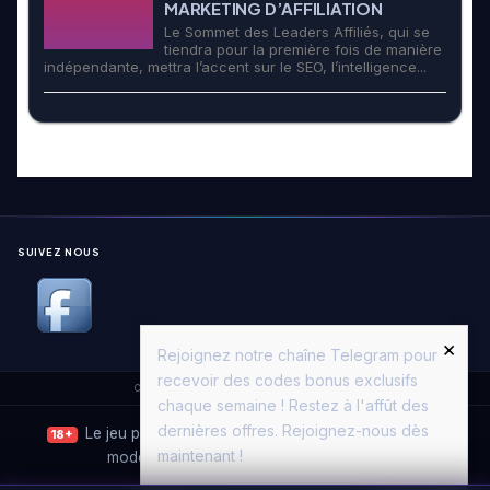
MARKETING D’AFFILIATION
Le Sommet des Leaders Affiliés, qui se
tiendra pour la première fois de manière
indépendante, mettra l’accent sur le SEO, l’intelligence...
SUIVEZ NOUS
×
Rejoignez notre chaîne Telegram pour
recevoir des codes bonus exclusifs
Copyright © 2026. All Rights Reserved.
Casino Moon
chaque semaine ! Restez à l'affût des
dernières offres. Rejoignez-nous dès
Le jeu peut entraîner une dépendance. Jouez avec
18+
maintenant !
modération.
Joueurs Info Service
·
ANJ