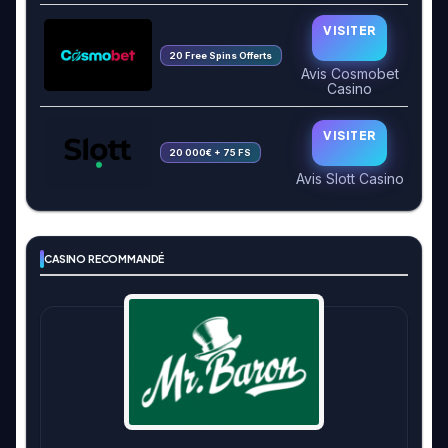
VISITER
20 Free Spins Offerts
Avis Cosmobet
Casino
VISITER
20 000€ + 75 FS
Avis Slott Casino
CASINO RECOMMANDÉ