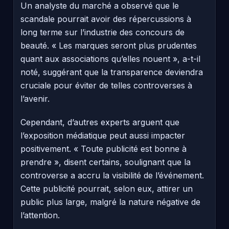
Un analyste du marché a observé que le
scandale pourrait avoir des répercussions à
long terme sur l’industrie des concours de
beauté. « Les marques seront plus prudentes
quant aux associations qu’elles nouent », a-t-il
noté, suggérant que la transparence deviendra
cruciale pour éviter de telles controverses à
l’avenir.
Cependant, d’autres experts arguent que
l’exposition médiatique peut aussi impacter
positivement. « Toute publicité est bonne à
prendre », disent certains, soulignant que la
controverse a accru la visibilité de l’événement.
Cette publicité pourrait, selon eux, attirer un
public plus large, malgré la nature négative de
l’attention.