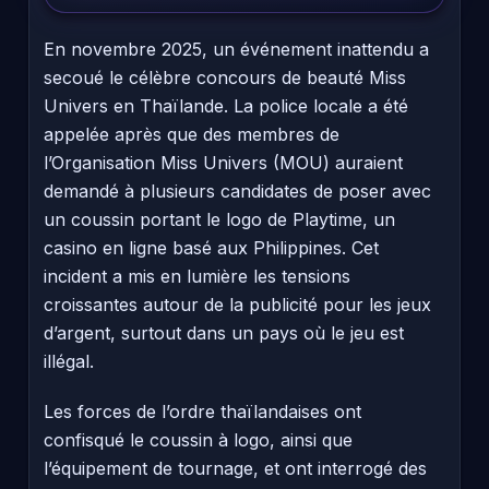
En novembre 2025, un événement inattendu a
secoué le célèbre concours de beauté Miss
Univers en Thaïlande. La police locale a été
appelée après que des membres de
l’Organisation Miss Univers (MOU) auraient
demandé à plusieurs candidates de poser avec
un coussin portant le logo de Playtime, un
casino en ligne basé aux Philippines. Cet
incident a mis en lumière les tensions
croissantes autour de la publicité pour les jeux
d’argent, surtout dans un pays où le jeu est
illégal.
Les forces de l’ordre thaïlandaises ont
confisqué le coussin à logo, ainsi que
l’équipement de tournage, et ont interrogé des