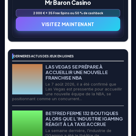
Mr Baron Casino
2 000 € + 35 Free Spins ou 50 % de cashback
VISITEZ MAINTENANT
DERNIERES ACTUS DES JEUX EN LIGNES
LAS VEGAS SE PRÉPARE À
ACCUEILLIR UNE NOUVELLE
FRANCHISE NBA
Le 7 août 2026, il a été confirmé que
Las Vegas est pressentie pour accueillir
une nouvelle équipe de la NBA, se
positionnant comme un concurrent...
BETFRED FERME 132 BOUTIQUES
ALORS QUE L’INDUSTRIE IGAMING
RÉAGIT À LA TAXE ACCRUE
La semaine dernière, l’industrie de
l’iGaming a été le théâtre de