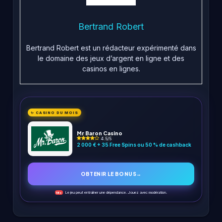
Bertrand Robert
Bertrand Robert est un rédacteur expérimenté dans
le domaine des jeux d’argent en ligne et des
casinos en lignes.
✨ CASINO DU MOIS
Mr Baron Casino
4.5/5
2 000 € + 35 Free Spins ou 50 % de cashback
OBTENIR LE BONUS
→
Le jeu peut entraîner une dépendance. Jouez avec modération.
18+