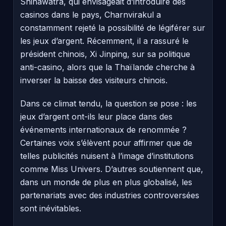
Shinawatra, qui envisageait d’introduire des
casinos dans le pays, Charnvirakul a
constamment rejeté la possibilité de légiférer sur
les jeux d’argent. Récemment, il a rassuré le
président chinois, Xi Jinping, sur sa politique
anti-casino, alors que la Thaïlande cherche à
inverser la baisse des visiteurs chinois.
Dans ce climat tendu, la question se pose : les
jeux d’argent ont-ils leur place dans des
événements internationaux de renommée ?
Certaines voix s’élèvent pour affirmer que de
telles publicités nuisent à l’image d’institutions
comme Miss Univers. D’autres soutiennent que,
dans un monde de plus en plus globalisé, les
partenariats avec des industries controversées
sont inévitables.