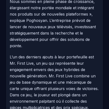
Nous sommes en pleine phase de croissance,
élargissant notre portée mondiale et intégrant
nos produits sur de nouvelles plateformes »,
explique Poghosyan. L’entreprise prévoit de
lancer de nouveaux jeux télévisés, investissant
stratégiquement dans la recherche et le
développement pour offrir des solutions de
pointe.
L’un des derniers ajouts à leur portefeuille est
Mr. First Live, un jeu qui représente leur
engagement envers des jeux hybrides de
nouvelle génération. Mr. First Live combine un
jeu de base dynamique et une mécanique de
carte unique offrant plusieurs voies de victoires.
Dans ce jeu, le joueur est plongé dans un
environnement palpitant où il collecte des
pièces multiplicatrices et des prix spéciaux,