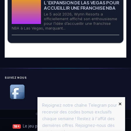
L’EXPANSION DE LAS VEGAS POUR
ACCUEILLIR UNE FRANCHISE NBA
Le 5 août 2026, Wynn Resorts a
officiellement affiché son enthousiasme
pour l’idée d’accueillir une franchise
NBA à Las Vegas, marquant...
SUIVEZ NOUS
×
Rejoignez notre chaîne Telegram pour
recevoir des codes bonus exclusifs
Copyright © 2026. All Rights Reserved.
Casino Moon
chaque semaine ! Restez à l'affût des
dernières offres. Rejoignez-nous dès
Le jeu peut entraîner une dépendance. Jouez avec
18+