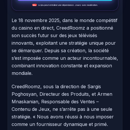
Le jeu peut entraîner une dépendance. Jouez avec modération.
18+
Le 18 novembre 2025, dans le monde compétitif
du casino en direct, CreedRoomz a positionné
son succès futur sur des jeux télévisés
innovants, exploitant une stratégie unique pour
se démarquer. Depuis sa création, la société
s’est imposée comme un acteur incontournable,
combinant innovation constante et expansion
mondiale.
CreedRoomz, sous la direction de Sargis
Poghosyan, Directeur des Produits, et Armen
Mnaskanian, Responsable des Ventes –
Contenu de Jeux, ne s’arrête pas à une seule
stratégie. « Nous avons réussi à nous imposer
comme un fournisseur dynamique et primé.