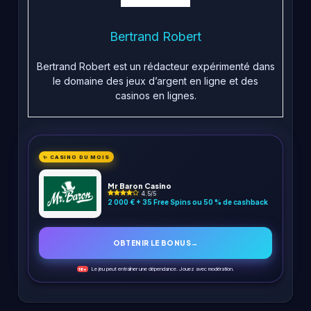
Bertrand Robert
Bertrand Robert est un rédacteur expérimenté dans
le domaine des jeux d’argent en ligne et des
casinos en lignes.
✨ CASINO DU MOIS
Mr Baron Casino
4.5/5
2 000 € + 35 Free Spins ou 50 % de cashback
OBTENIR LE BONUS
→
Le jeu peut entraîner une dépendance. Jouez avec modération.
18+