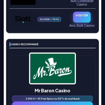
Avis Cosmobet
Casino
VISITER
20 000€ + 75 FS
Avis Slott Casino
CASINO RECOMMANDÉ
Mr Baron Casino
2 000 € + 35 Free Spins ou 50 % de cashback