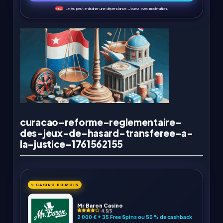
Le jeu peut entraîner une dépendance. Jouez avec modération.
18+
curacao-reforme-reglementaire-
des-jeux-de-hasard-transferee-a-
la-justice-1761562155
✨ CASINO DU MOIS
Mr Baron Casino
4.5/5
2 000 € + 35 Free Spins ou 50 % de cashback