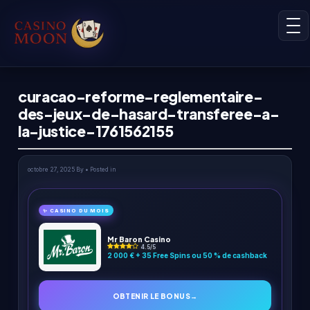
curacao-reforme-reglementaire-
des-jeux-de-hasard-transferee-a-
la-justice-1761562155
octobre 27, 2025
By
• Posted in
✨ CASINO DU MOIS
Mr Baron Casino
4.5/5
2 000 € + 35 Free Spins ou 50 % de cashback
OBTENIR LE BONUS
→