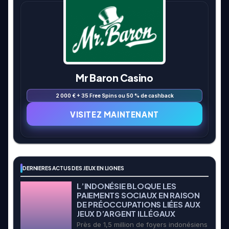
Mr Baron Casino
2 000 € + 35 Free Spins ou 50 % de cashback
VISITEZ MAINTENANT
DERNIERES ACTUS DES JEUX EN LIGNES
L’INDONÉSIE BLOQUE LES
PAIEMENTS SOCIAUX EN RAISON
DE PRÉOCCUPATIONS LIÉES AUX
JEUX D’ARGENT ILLÉGAUX
Près de 1,5 million de foyers indonésiens