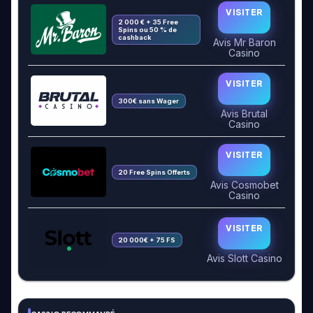
VISITER
2 000 € + 35 Free
Spins ou 50 % de
cashback
Avis Mr Baron
Casino
VISITER
300€ sans Wager
Avis Brutal
Casino
VISITER
20 Free Spins Offerts
Avis Cosmobet
Casino
VISITER
20 000€ + 75 FS
Avis Slott Casino