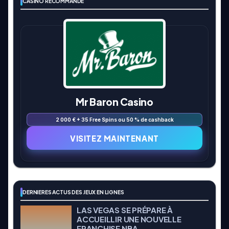
CASINO RECOMMANDÉ
Mr Baron Casino
2 000 € + 35 Free Spins ou 50 % de cashback
VISITEZ MAINTENANT
DERNIERES ACTUS DES JEUX EN LIGNES
LAS VEGAS SE PRÉPARE À
ACCUEILLIR UNE NOUVELLE
FRANCHISE NBA