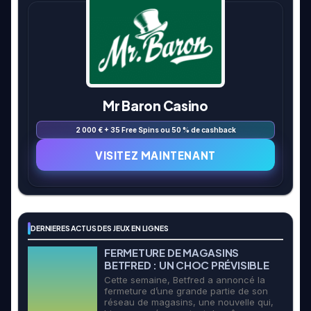
Mr Baron Casino
2 000 € + 35 Free Spins ou 50 % de cashback
VISITEZ MAINTENANT
DERNIERES ACTUS DES JEUX EN LIGNES
FERMETURE DE MAGASINS
BETFRED : UN CHOC PRÉVISIBLE
Cette semaine, Betfred a annoncé la
fermeture d’une grande partie de son
réseau de magasins, une nouvelle qui,