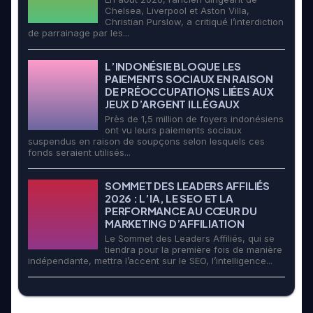
Chelsea, Liverpool et Aston Villa,
Christian Purslow, a critiqué l’interdiction
de parrainage par les...
L’INDONÉSIE BLOQUE LES
PAIEMENTS SOCIAUX EN RAISON
DE PRÉOCCUPATIONS LIÉES AUX
JEUX D’ARGENT ILLÉGAUX
Près de 1,5 million de foyers indonésiens
ont vu leurs paiements sociaux
suspendus en raison de soupçons selon lesquels ces
fonds seraient utilisés...
SOMMET DES LEADERS AFFILIÉS
2026 : L’IA, LE SEO ET LA
PERFORMANCE AU CŒUR DU
MARKETING D’AFFILIATION
Le Sommet des Leaders Affiliés, qui se
tiendra pour la première fois de manière
indépendante, mettra l’accent sur le SEO, l’intelligence...