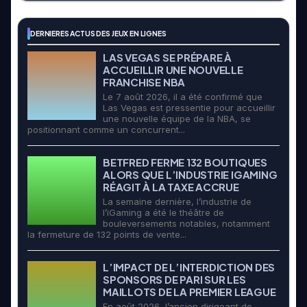
DERNIERES ACTUS DES JEUX EN LIGNES
LAS VEGAS SE PRÉPARE À
ACCUEILLIR UNE NOUVELLE
FRANCHISE NBA
Le 7 août 2026, il a été confirmé que
Las Vegas est pressentie pour accueillir
une nouvelle équipe de la NBA, se
positionnant comme un concurrent...
BETFRED FERME 132 BOUTIQUES
ALORS QUE L’INDUSTRIE IGAMING
RÉAGIT À LA TAXE ACCRUE
La semaine dernière, l’industrie de
l’iGaming a été le théâtre de
bouleversements notables, notamment
la fermeture de 132 points de vente...
L’IMPACT DE L’INTERDICTION DES
SPONSORS DE PARI SUR LES
MAILLOTS DE LA PREMIER LEAGUE
En août 2026, l’ancien dirigeant de