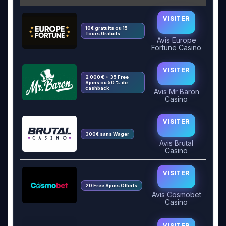
VISITER
10€ gratuits ou 15
Tours Gratuits
Avis Europe
Fortune Casino
VISITER
2 000 € + 35 Free
Spins ou 50 % de
cashback
Avis Mr Baron
Casino
VISITER
300€ sans Wager
Avis Brutal
Casino
VISITER
20 Free Spins Offerts
Avis Cosmobet
Casino
VISITER