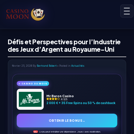
Défis et Perspectives pour l’Industrie
des Jeux d’Argent au Royaume-Uni
février 25, 2026
By
Bertrand Robert
• Posted in
Actualités
✨ CASINO DU MOIS
Mr Baron Casino
4.5/5
2 000 € + 35 Free Spins ou 50 % de cashback
OBTENIR LE BONUS
→
Le jeu peut entraîner une dépendance. Jouez avec modération.
18+