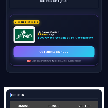
casinos en lignes.
✨ CASINO DU MOIS
Mr Baron Casino
4.5/5
2 000 € + 35 Free Spins ou 50 % de cashback
OBTENIR LE BONUS
→
Le jeu peut entraîner une dépendance. Jouez avec modération.
18+
TOP SITES
CASINO
BONUS
VISITER